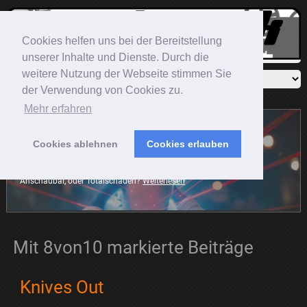
Cookies helfen uns bei der Bereitstellung
unserer Inhalte und Dienste. Durch die
weitere Nutzung der Webseite stimmen Sie
der Verwendung von Cookies zu.
Mehr erfahren
Cookies ablehnen
Cookies erlauben
Sonic The Hedgehog
Der blaue Igel rast mit auf die große Leinwand. Die Frage ist:
Anschaubar, oder Totalschaden?
Weiterlesen
Mit 8von10 markierte Beiträge
Knives Out