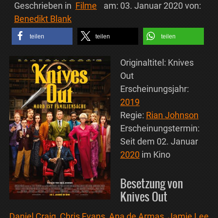
Geschrieben in
Filme
am:
03. Januar 2020
von:
Benedikt Blank
teilen
teilen
teilen
Originaltitel: Knives
Out
Erscheinungsjahr:
2019
Regie:
Rian Johnson
Erscheinungstermin:
Seit dem 02. Januar
2020
im Kino
Besetzung von
Knives Out
Daniel Craig
,
Chris Evans
,
Ana de Armas
,
Jamie Lee