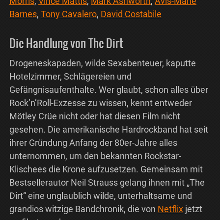
Morris
,
Vince Mattis
,
Mark Ashworth
,
Avis-Marie
Barnes
,
Tony Cavalero
,
David Costabile
Die Handlung von The Dirt
Drogeneskapaden, wilde Sexabenteuer, kaputte
Hotelzimmer, Schlägereien und
Gefängnisaufenthalte. Wer glaubt, schon alles über
Rock’n’Roll-Exzesse zu wissen, kennt entweder
Mötley Crüe nicht oder hat diesen Film nicht
gesehen. Die amerikanische Hardrockband hat seit
ihrer Gründung Anfang der 80er-Jahre alles
unternommen, um den bekannten Rockstar-
Klischees die Krone aufzusetzen. Gemeinsam mit
Bestsellerautor Neil Strauss gelang ihnen mit „The
Dirt“ eine unglaublich wilde, unterhaltsame und
grandios witzige Bandchronik, die von
Netflix
jetzt