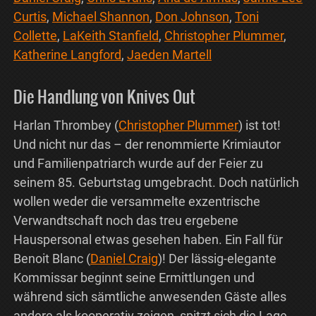
Curtis
,
Michael Shannon
,
Don Johnson
,
Toni
Collette
,
LaKeith Stanfield
,
Christopher Plummer
,
Katherine Langford
,
Jaeden Martell
Die Handlung von Knives Out
Harlan Thrombey (
Christopher Plummer
) ist tot!
Und nicht nur das – der renommierte Krimiautor
und Familienpatriarch wurde auf der Feier zu
seinem 85. Geburtstag umgebracht. Doch natürlich
wollen weder die versammelte exzentrische
Verwandtschaft noch das treu ergebene
Hauspersonal etwas gesehen haben. Ein Fall für
Benoit Blanc (
Daniel Craig
)! Der lässig-elegante
Kommissar beginnt seine Ermittlungen und
während sich sämtliche anwesenden Gäste alles
andere als kooperativ zeigen, spitzt sich die Lage