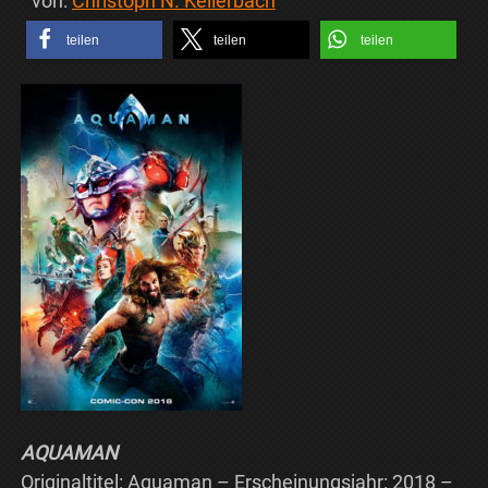
von:
Christoph N. Kellerbach
teilen
teilen
teilen
AQUAMAN
Originaltitel: Aquaman – Erscheinungsjahr: 2018 –