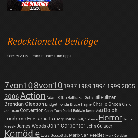
Redaktionelle Beiträge
Oscars 2019 – man munkelt und tippt
7von10
8von10
1987
1989
1994
1999
2005
Action
2006
Bill Pullman
Adam Rifkin
Balthazar Getty
Brendan Gleeson
Charlie Sheen
Bridget Fonda
Bruce Payne
Clark
Dolph
Convention
Johnson
Corey Yuen
Daniel Baldwin
Devon Aoki
Horror
Lundgren
Eric Roberts
Henry Rollins
Holly Valance
Jaime
John Carpenter
James Woods
John Gulager
Pressly
Komödie
Mario Van Peebles
Louis Gossett Jr.
Mark Goldblatt