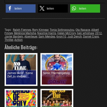
teilen
teilen
teilen
Tags:
Ralph Fiennes
,
Rory Kinnear
,
Tonia Sotiropoulou
,
Ola Rapace
,
Albert
Finney
,
Bérénice Marlohe
,
Naomie Harris
,
Helen McCrory
,
ben whishaw
,
2012
,
Javier Bardem
,
Abenteuer
,
Sam Mendes
,
6von10
,
Judi Dench
,
Daniel Craig
,
Thriller
,
Action
Ähnliche Beiträge:
James Bond - Keine
Sonic The Hedgehog
Zeit zu sterben