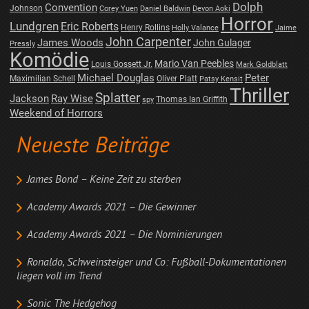
Dolph
Convention
Johnson
Corey Yuen
Daniel Baldwin
Devon Aoki
Horror
Lundgren
Eric Roberts
Henry Rollins
Holly Valance
Jaime
John Carpenter
James Woods
John Gulager
Pressly
Komödie
Mario Van Peebles
Louis Gossett Jr.
Mark Goldblatt
Michael Douglas
Peter
Maximilian Schell
Oliver Platt
Patsy Kensit
Thriller
Splatter
Jackson
Ray Wise
Thomas Ian Griffith
spy
Weekend of Horrors
Neueste Beiträge
James Bond – Keine Zeit zu sterben
Academy Awards 2021 – Die Gewinner
Academy Awards 2021 – Die Nominierungen
Ronaldo, Schweinsteiger und Co: Fußball-Dokumentationen
liegen voll im Trend
Sonic The Hedgehog