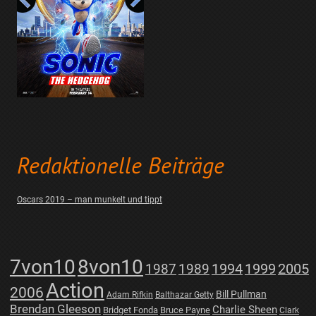
Redaktionelle Beiträge
Oscars 2019 – man munkelt und tippt
7von10
8von10
1987
1989
1994
1999
2005
Action
2006
Bill Pullman
Adam Rifkin
Balthazar Getty
Brendan Gleeson
Charlie Sheen
Bridget Fonda
Bruce Payne
Clark