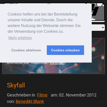
Cookies helfen uns bei der Bereitstellung
unserer Inhalte und Dienste. Durch die
weitere Nutzung der Webseite stimmen Sie
der Verwendung von Cookies zu.
Mehr erfahren
Cookies ablehnen
Cookies erlauben
Sonic The Hedgehog
Der blaue Igel rast mit auf die große Leinwand. Die Frage ist:
Anschaubar, oder Totalschaden?
Weiterlesen
Skyfall
Geschrieben in
Filme
am:
02. November 2012
von:
Benedikt Blank