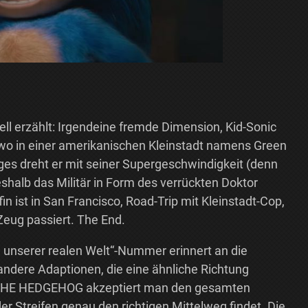
ell erzählt: Irgendeine fremde Dimension, Kid-Sonic
wo in einer amerikanischen Kleinstadt namens Green
ages dreht er mit seiner Supergeschwindigkeit (denn
eshalb das Militär in Form des verrückten Doktor
in ist in San Francisco, Road-Trip mit Kleinstadt-Cop,
Zeug passiert. The End.
in unserer realen Welt“-Nummer erinnert an die
ere Adaptionen, die eine ähnliche Richtung
 THE HEDGEHOG akzeptiert man den gesamten
er Streifen genau den richtigen Mittelweg findet. Die