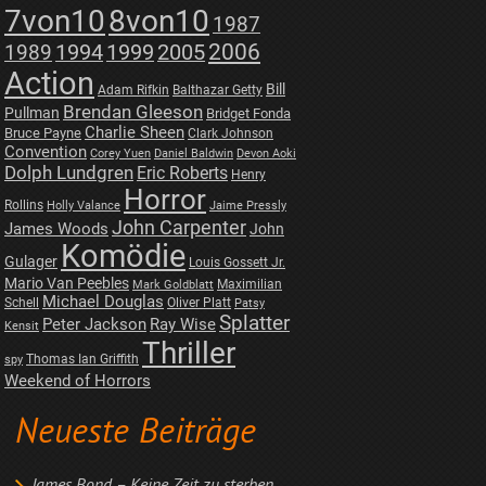
7von10
8von10
1987
2006
1989
1994
1999
2005
Action
Bill
Adam Rifkin
Balthazar Getty
Brendan Gleeson
Pullman
Bridget Fonda
Charlie Sheen
Bruce Payne
Clark Johnson
Convention
Corey Yuen
Daniel Baldwin
Devon Aoki
Dolph Lundgren
Eric Roberts
Henry
Horror
Rollins
Holly Valance
Jaime Pressly
John Carpenter
James Woods
John
Komödie
Gulager
Louis Gossett Jr.
Mario Van Peebles
Maximilian
Mark Goldblatt
Michael Douglas
Schell
Oliver Platt
Patsy
Splatter
Peter Jackson
Ray Wise
Kensit
Thriller
Thomas Ian Griffith
spy
Weekend of Horrors
Neueste Beiträge