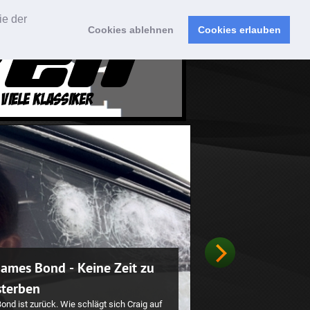
ie der
Cookies ablehnen
Cookies erlauben
Sonic The Hedgehog
er blaue Igel rast mit auf die große
einwand. Die Frage ist: Anschaubar, oder
Totalschaden?
weiterlesen