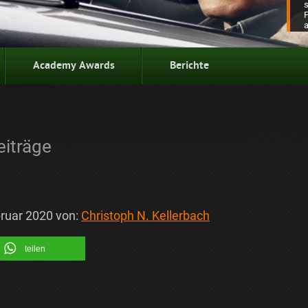
Academy Awards
Berichte
eiträge
bruar 2020
von:
Christoph N. Kellerbach
teilen