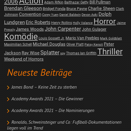
Action
2006
Bill Pullman
Adam Rifkin
Balthazar Getty
Brendan Gleeson
Charlie Sheen
Bridget Fonda
Bruce Payne
Clark
Dolph
Convention
Johnson
Corey Yuen
Daniel Baldwin
Devon Aoki
Horror
Lundgren
Eric Roberts
Henry Rollins
Holly Valance
Jaime
John Carpenter
James Woods
John Gulager
Pressly
Komödie
Mario Van Peebles
Louis Gossett Jr.
Mark Goldblatt
Michael Douglas
Peter
Maximilian Schell
Oliver Platt
Patsy Kensit
Thriller
Splatter
Jackson
Ray Wise
Thomas Ian Griffith
spy
Weekend of Horrors
Neueste Beiträge
James Bond – Keine Zeit zu sterben
Academy Awards 2021 – Die Gewinner
Academy Awards 2021 – Die Nominierungen
Ronaldo, Schweinsteiger und Co: Fußball-Dokumentationen
liegen voll im Trend