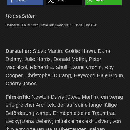
teilen
teilen
teilen
HouseSitter
Originaltitel: HouseSitter- Erscheinungsjahr: 1992 – Regie: Frank Oz
Darsteller:
Steve Martin, Goldie Hawn, Dana
Delany, Julie Harris, Donald Moffat, Peter
MacNicol, Richard B. Shull, Laurel Cronin, Roy
Cooper, Christopher Durang, Heywood Hale Broun,
Cherry Jones
Filmkritik:
Newton Davis (Steve Martin), ein wenig
erfolgreicher Architekt der auf seine lange fällige
Beförderung wartet. Er möchte seine Traumfrau
Becky(Dana Delany) mittels eines exklusiven, von
ihm entworfenen Haus überzeugen, seinen