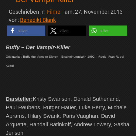
Geschrieben in
Filme
am:
27. November 2013
von:
Benedikt Blank
teilen
teilen
teilen
Buffy – Der Vampir-Killer
Originaltitel: Buffy the Vampire Slayer – Erscheinungsjahr: 1992 – Regie: Fran Rubel
Kuzui
Darsteller:
Kristy Swanson, Donald Sutherland,
Paul Reubens, Rutger Hauer, Luke Perry, Michele
Abrams, Hilary Swank, Paris Vaughan, David
Arquette, Randall Batinkoff, Andrew Lowery, Sasha
Jenson