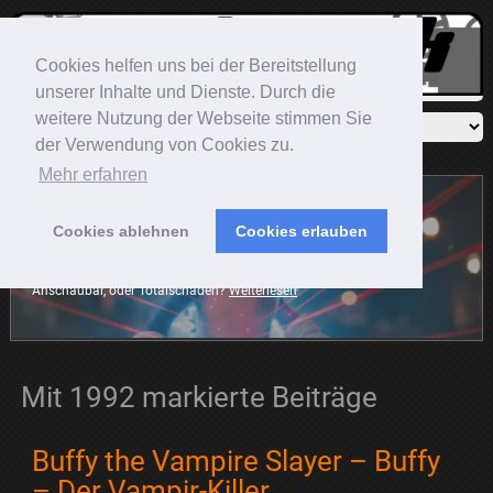
Cookies helfen uns bei der Bereitstellung
unserer Inhalte und Dienste. Durch die
weitere Nutzung der Webseite stimmen Sie
der Verwendung von Cookies zu.
Mehr erfahren
Cookies ablehnen
Cookies erlauben
Sonic The Hedgehog
Der blaue Igel rast mit auf die große Leinwand. Die Frage ist:
Anschaubar, oder Totalschaden?
Weiterlesen
Mit 1992 markierte Beiträge
Buffy the Vampire Slayer – Buffy
– Der Vampir-Killer