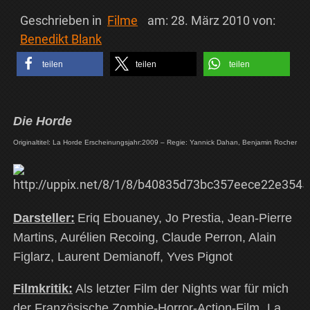
Geschrieben in
Filme
am:
28. März 2010
von:
Benedikt Blank
teilen
teilen
teilen
Die Horde
Originaltitel: La Horde Erscheinungsjahr:2009 – Regie: Yannick Dahan, Benjamin Rocher
Darsteller:
Eriq Ebouaney, Jo Prestia, Jean-Pierre
Martins, Aurélien Recoing, Claude Perron, Alain
Figlarz, Laurent Demianoff, Yves Pignot
Filmkritik:
Als letzter Film der Nights war für mich
der Französische Zombie-Horror-Action-Film „La