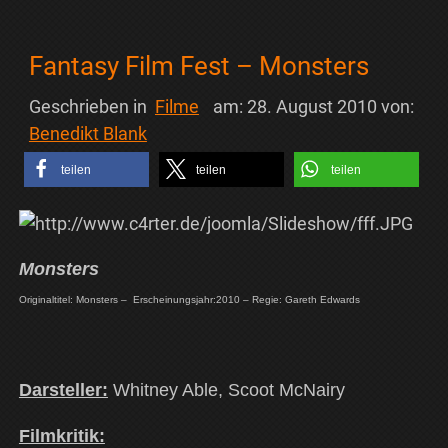
Fantasy Film Fest – Monsters
Geschrieben in
Filme
am:
28. August 2010
von:
Benedikt Blank
teilen
teilen
teilen
Monsters
Originaltitel: Monsters –
Erscheinungsjahr:2010 – Regie: Gareth Edwards
Darsteller:
Whitney Able, Scoot McNairy
Filmkritik: