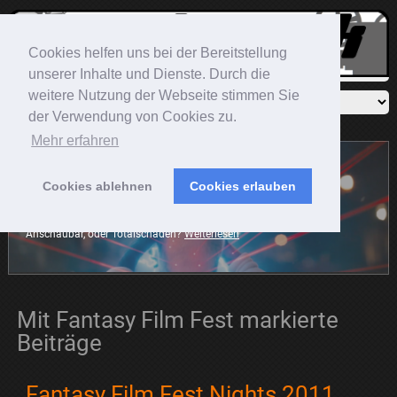
Cookies helfen uns bei der Bereitstellung
unserer Inhalte und Dienste. Durch die
weitere Nutzung der Webseite stimmen Sie
der Verwendung von Cookies zu.
Mehr erfahren
Cookies ablehnen
Cookies erlauben
Sonic The Hedgehog
Der blaue Igel rast mit auf die große Leinwand. Die Frage ist:
Anschaubar, oder Totalschaden?
Weiterlesen
Mit Fantasy Film Fest markierte
Beiträge
Fantasy Film Fest Nights 2011