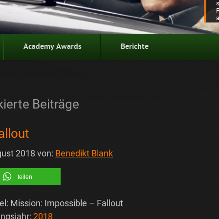
Academy Awards
Berichte
ierte Beiträge
allout
gust 2018
von:
Benedikt Blank
teilen
tel: Mission: Impossible – Fallout
ngsjahr:
2018