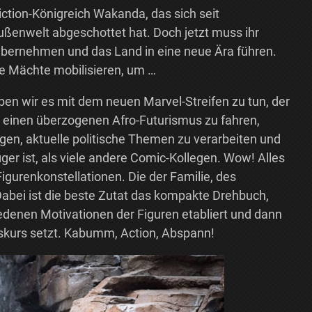
iction-Königreich Wakanda, das sich seit
ßenwelt abgeschottet hat. Doch jetzt muss ihr
übernehmen und das Land in eine neue Ära führen.
ere Mächte mobilisieren, um …
aben wir es mit dem neuen Marvel-Streifen zu tun, der
, einen überzogenen Afro-Futurismus zu fahren,
gen, aktuelle politische Themen zu verarbeiten und
er ist, als viele andere Comic-Kollegen. Wow! Alles
Figurenkonstellationen. Die der Familie, des
abei ist die beste Zutat das kompakte Drehbuch,
iedenen Motivationen der Figuren etabliert und dann
skurs setzt. Kabumm, Action, Abspann!