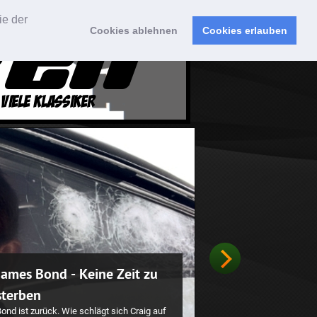
ie der
Cookies ablehnen
Cookies erlauben
Sonic The Hedgehog
er blaue Igel rast mit auf die große
einwand. Die Frage ist: Anschaubar, oder
Totalschaden?
weiterlesen