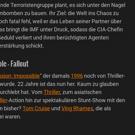
de Terroristengruppe plant, es sich unter den Nagel
mbomben zu bauen. Ihr Ziel: die Welt ins Chaos zu
ch fatal fehl, weil er das Leben seiner Partner über
Das bringt die IMF unter Druck, sodass die CIA-Chefin
 Geduld verliert und ihren berüchtigten Agenten
erstärkung schickt.
le – Fallout
sion: Impossible
“ der damals
1996
noch von Thriller-
 wurde. 22 Jahre ist das nun her. Kaum zu glauben
durchlebt hat. Vom
Thriller
, zum asiatischen
ller
-Action hin zur spektakulären Stunt-Show mit den
in bisher?
Tom Cruise
und
Ving Rhames
, die als
bei waren.