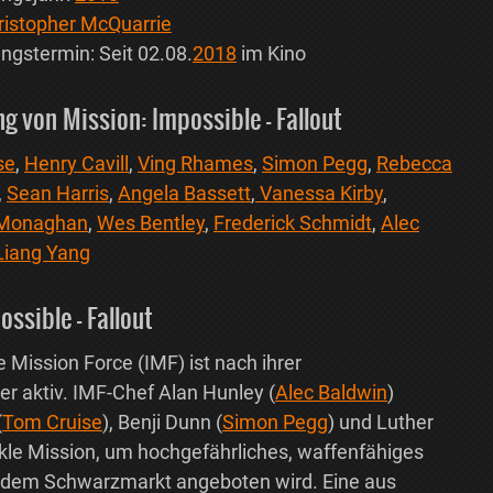
ristopher McQuarrie
ngstermin: Seit 02.08.
2018
im Kino
g von Mission: Impossible – Fallout
se
,
Henry Cavill
,
Ving Rhames
,
Simon Pegg
,
Rebecca
,
Sean Harris
,
Angela Bassett
,
Vanessa Kirby
,
 Monaghan
,
Wes Bentley
,
Frederick Schmidt
,
Alec
Liang Yang
ssible – Fallout
Mission Force (IMF) ist nach ihrer
 aktiv. IMF-Chef Alan Hunley (
Alec Baldwin
)
(
Tom Cruise
), Benji Dunn (
Simon Pegg
) und Luther
eikle Mission, um hochgefährliches, waffenfähiges
uf dem Schwarzmarkt angeboten wird. Eine aus