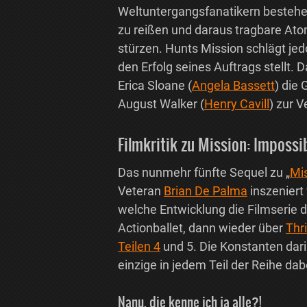
Weltuntergangsfanatikern bestehen
zu reißen und daraus tragbare Ato
stürzen. Hunts Mission schlägt jedo
den Erfolg seines Auftrags stellt. 
Erica Sloane (
Angela Bassett
) die
August Walker (
Henry Cavill
) zur V
Filmkritik zu Mission: Impossib
Das nunmehr fünfte Sequel zu „
Mis
Veteran
Brian De Palma
inszeniert
welche Entwicklung die Filmserie 
Actionballet, dann wieder über
Thri
Teilen 4
und 5. Die Konstanten dar
einzige in jedem Teil der Reihe da
Nanu, die kenne ich ja alle?!