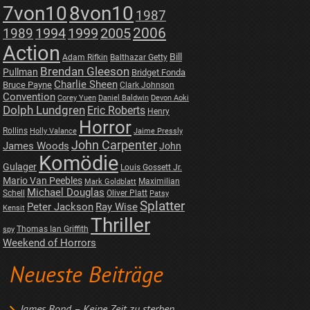
7von10
8von10
1987
2006
1989
1994
1999
2005
Action
Bill
Adam Rifkin
Balthazar Getty
Brendan Gleeson
Pullman
Bridget Fonda
Charlie Sheen
Bruce Payne
Clark Johnson
Convention
Corey Yuen
Daniel Baldwin
Devon Aoki
Dolph Lundgren
Eric Roberts
Henry
Horror
Rollins
Holly Valance
Jaime Pressly
John Carpenter
James Woods
John
Komödie
Gulager
Louis Gossett Jr.
Mario Van Peebles
Maximilian
Mark Goldblatt
Michael Douglas
Schell
Oliver Platt
Patsy
Splatter
Peter Jackson
Ray Wise
Kensit
Thriller
Thomas Ian Griffith
spy
Weekend of Horrors
Neueste Beiträge