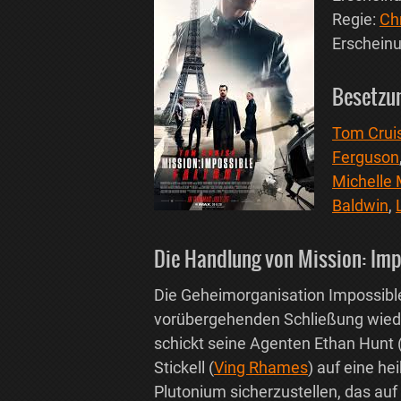
Regie:
Ch
Erscheinu
Besetzun
Tom Crui
Ferguson
Michelle
Baldwin
,
Die Handlung von Mission: Impo
Die Geheimorganisation Impossible 
vorübergehenden Schließung wieder
schickt seine Agenten Ethan Hunt 
Stickell (
Ving Rhames
) auf eine h
Plutonium sicherzustellen, das a