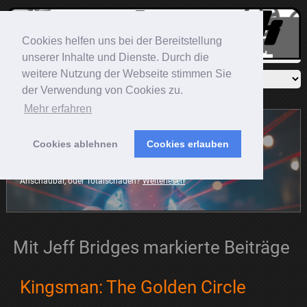
Cookies helfen uns bei der Bereitstellung
unserer Inhalte und Dienste. Durch die
weitere Nutzung der Webseite stimmen Sie
der Verwendung von Cookies zu.
Mehr erfahren
Cookies ablehnen
Cookies erlauben
Sonic The Hedgehog
Der blaue Igel rast mit auf die große Leinwand. Die Frage ist:
Anschaubar, oder Totalschaden?
Weiterlesen
Mit Jeff Bridges markierte Beiträge
Kingsman: The Golden Circle