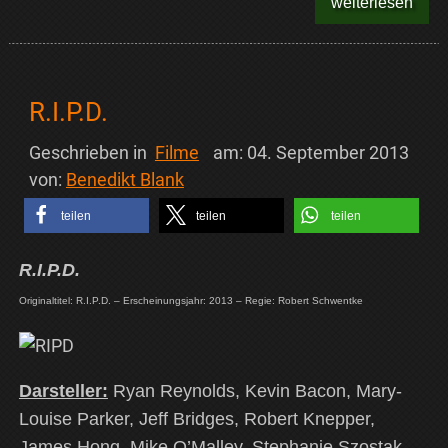
weiterlesen
R.I.P.D.
Geschrieben in
Filme
am:
04. September 2013
von:
Benedikt Blank
teilen
teilen
teilen
R.I.P.D.
Originaltitel: R.I.P.D. – Erscheinungsjahr: 2013 – Regie: Robert Schwentke
Darsteller:
Ryan Reynolds, Kevin Bacon, Mary-
Louise Parker, Jeff Bridges, Robert Knepper,
James Hong, Mike O’Malley, Stephanie Szostak,