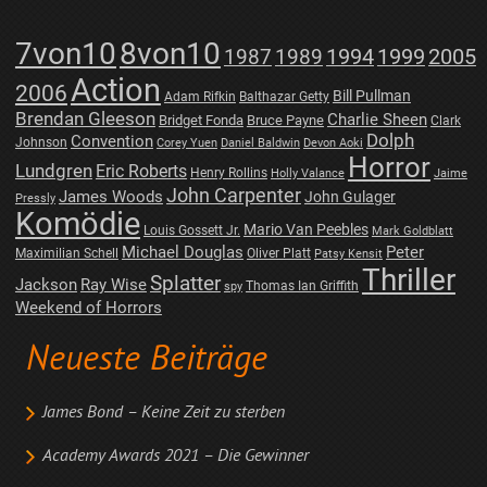
7von10
8von10
1987
1989
1994
1999
2005
Action
2006
Bill Pullman
Adam Rifkin
Balthazar Getty
Brendan Gleeson
Charlie Sheen
Bridget Fonda
Bruce Payne
Clark
Dolph
Convention
Johnson
Corey Yuen
Daniel Baldwin
Devon Aoki
Horror
Lundgren
Eric Roberts
Henry Rollins
Holly Valance
Jaime
John Carpenter
James Woods
John Gulager
Pressly
Komödie
Mario Van Peebles
Louis Gossett Jr.
Mark Goldblatt
Michael Douglas
Peter
Maximilian Schell
Oliver Platt
Patsy Kensit
Thriller
Splatter
Jackson
Ray Wise
Thomas Ian Griffith
spy
Weekend of Horrors
Neueste Beiträge
James Bond – Keine Zeit zu sterben
Academy Awards 2021 – Die Gewinner