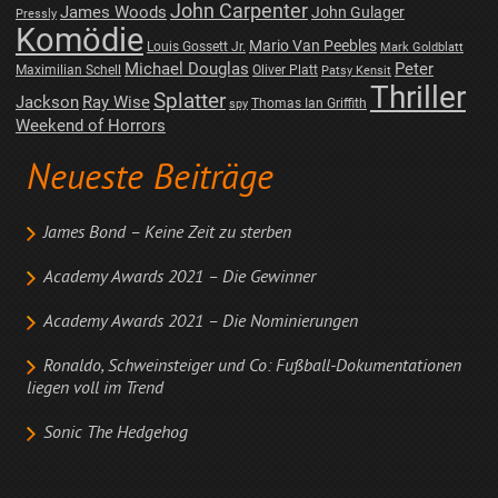
John Carpenter
James Woods
John Gulager
Pressly
Komödie
Mario Van Peebles
Louis Gossett Jr.
Mark Goldblatt
Michael Douglas
Peter
Maximilian Schell
Oliver Platt
Patsy Kensit
Thriller
Splatter
Jackson
Ray Wise
Thomas Ian Griffith
spy
Weekend of Horrors
Neueste Beiträge
James Bond – Keine Zeit zu sterben
Academy Awards 2021 – Die Gewinner
Academy Awards 2021 – Die Nominierungen
Ronaldo, Schweinsteiger und Co: Fußball-Dokumentationen
liegen voll im Trend
Sonic The Hedgehog