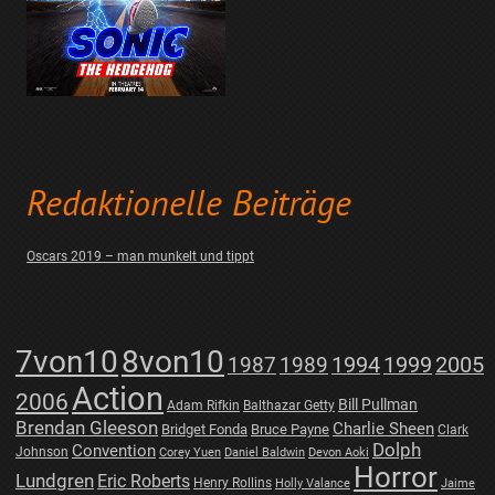
Redaktionelle Beiträge
Oscars 2019 – man munkelt und tippt
7von10
8von10
1987
1989
1994
1999
2005
Action
2006
Bill Pullman
Adam Rifkin
Balthazar Getty
Brendan Gleeson
Charlie Sheen
Bridget Fonda
Bruce Payne
Clark
Dolph
Convention
Johnson
Corey Yuen
Daniel Baldwin
Devon Aoki
Horror
Lundgren
Eric Roberts
Henry Rollins
Holly Valance
Jaime