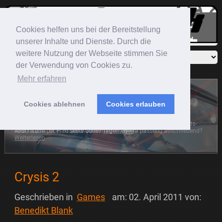
Cookies helfen uns bei der Bereitstellung
unserer Inhalte und Dienste. Durch die
weitere Nutzung der Webseite stimmen Sie
der Verwendung von Cookies zu.
Mehr erfahren
Cookies ablehnen
Cookies erlauben
Sonic The Hedgehog
Der blaue Igel rast mit auf die große Leinwand. Die Frage ist:
Anschaubar, oder Totalschaden?
Weiterlesen
Crysis 2
Geschrieben in
Games
am:
02. April 2011
von:
Benedikt Blank