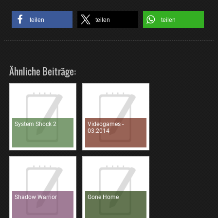
teilen
teilen
teilen
Ähnliche Beiträge:
System Shock 2
Videogames -
03.2014
Shadow Warrior
Gone Home