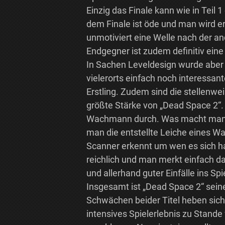
Einzig das Finale kann wie in Teil
dem Finale ist öde und man wird e
unmotiviert eine Welle nach der 
Endgegner ist zudem definitiv eine
In Sachen Leveldesign wurde aber 
vielerorts einfach noch interessan
Erstling. Zudem sind die stellenweis
größte Stärke von „Dead Space 2“
Wachmann durch. Was macht man al
man die entstellte Leiche eines W
Scanner erkennt um wen es sich hand
reichlich und man merkt einfach da
und allerhand guter Einfälle ins 
Insgesamt ist „Dead Space 2“ sein
Schwächen beider Titel heben sich
intensives Spielerlebnis zu Stand