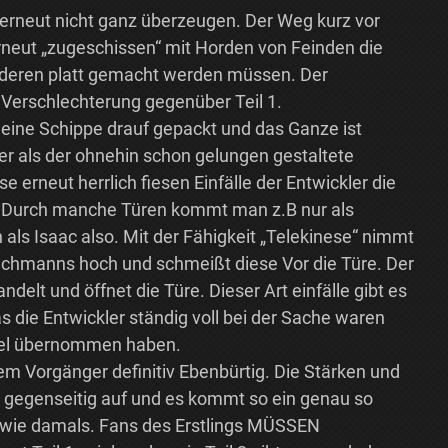
 1 erneut nicht ganz überzeugen. Der Weg kurz vor
rneut „zugeschissen“ mit Horden von Feinden die
anderen platt gemacht werden müssen. Der
 Verschlechterung gegenüber Teil 1.
eine Schippe drauf gepackt und das Ganze ist
ter als der ohnehin schon gelungen gestaltete
e erneut herrlich fiesen Einfälle der Entwickler die
. Durch manche Türen kommt man z.B nur als
s Isaac also. Mit der Fähigkeit „Telekinese“ nimmt
achmanns hoch und schmeißt diese Vor die Türe. Der
elt und öffnet die Türe. Dieser Art einfälle gibt es
s die Entwickler ständig voll bei der Sache waren
Spiel übernommen haben.
em Vorgänger definitiv Ebenbürtig. Die Stärken und
 gegenseitig auf und es kommt so ein genau so
e wie damals. Fans des Erstlings MÜSSEN