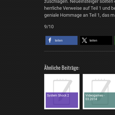
zuschlagen. Neueinsteiger sollten e
herrliche Verweise auf Teil 1 und b
geniale Hommage an Teil 1, das ma
9/10
teilen
teilen
Ähnliche Beiträge:
System Shock 2
Videogames -
03.2014