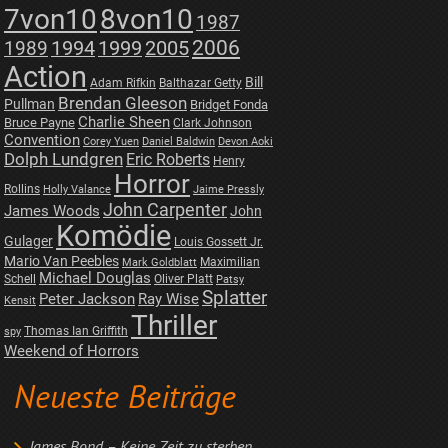
7von10
8von10
1987
2006
1989
1994
1999
2005
Action
Bill
Adam Rifkin
Balthazar Getty
Brendan Gleeson
Pullman
Bridget Fonda
Charlie Sheen
Bruce Payne
Clark Johnson
Convention
Corey Yuen
Daniel Baldwin
Devon Aoki
Dolph Lundgren
Eric Roberts
Henry
Horror
Rollins
Holly Valance
Jaime Pressly
John Carpenter
James Woods
John
Komödie
Gulager
Louis Gossett Jr.
Mario Van Peebles
Maximilian
Mark Goldblatt
Michael Douglas
Schell
Oliver Platt
Patsy
Splatter
Peter Jackson
Ray Wise
Kensit
Thriller
Thomas Ian Griffith
spy
Weekend of Horrors
Neueste Beiträge