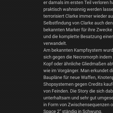
er damals im ersten Teil verloren h
praktisch wahnsinnig werden lasse
terrorisiert Clarke immer wieder a
Selbstfindung von Clarke auch den
bekannten Marker für ihre Zwecke n
und die komplette Besatzung einer
verwandelt.
Am bekannten Kampfsystem wurde 
sich gegen die Necromorph indem 
Kopf oder ähnliche Gliedmaßen abt
wie im Vorgänger. Man erkundet di
Baupläne für neue Waffen, Knoten
Shopsystemen gegen Credits kauf
von Feinden. Die Story die sich da
unterhaltsam und sehr gut umgese
in Form von Zwischensequenzen od
Space 2“ ständig in Schwung.