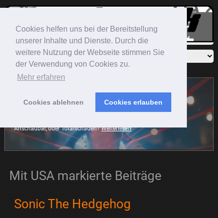
Cookies helfen uns bei der Bereitstellung
unserer Inhalte und Dienste. Durch die
weitere Nutzung der Webseite stimmen Sie
der Verwendung von Cookies zu.
Mehr erfahren
Cookies ablehnen
Cookies erlauben
Sonic The Hedgehog
Der blaue Igel rast mit auf die große Leinwand. Die Frage ist:
Anschaubar, oder Totalschaden?
Weiterlesen
Mit USA markierte Beiträge
Sonic The Hedgehog