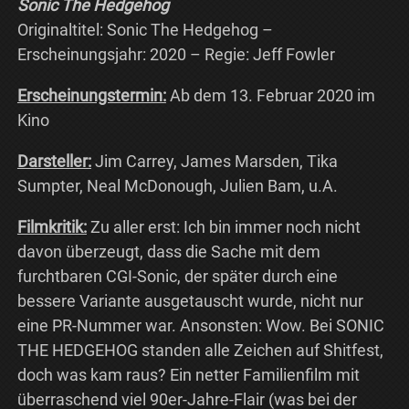
Sonic The Hedgehog
Originaltitel: Sonic The Hedgehog –
Erscheinungsjahr: 2020 – Regie: Jeff Fowler
Erscheinungstermin:
Ab dem 13. Februar 2020 im
Kino
Darsteller:
Jim Carrey, James Marsden, Tika
Sumpter, Neal McDonough, Julien Bam, u.A.
Filmkritik:
Zu aller erst: Ich bin immer noch nicht
davon überzeugt, dass die Sache mit dem
furchtbaren CGI-Sonic, der später durch eine
bessere Variante ausgetauscht wurde, nicht nur
eine PR-Nummer war. Ansonsten: Wow. Bei SONIC
THE HEDGEHOG standen alle Zeichen auf Shitfest,
doch was kam raus? Ein netter Familienfilm mit
überraschend viel 90er-Jahre-Flair (was bei der