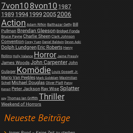
7von10
8von10
1987
2006
1989
1994
1999
2005
Action
Bill
Adam Rifkin
Balthazar Getty
Brendan Gleeson
Pullman
Bridget Fonda
Charlie Sheen
Bruce Payne
Clark Johnson
Convention
Corey Yuen
Daniel Baldwin
Devon Aoki
Dolph Lundgren
Eric Roberts
Henry
Horror
Rollins
Holly Valance
Jaime Pressly
John Carpenter
James Woods
John
Komödie
Gulager
Louis Gossett Jr.
Mario Van Peebles
Maximilian
Mark Goldblatt
Michael Douglas
Schell
Oliver Platt
Patsy
Splatter
Peter Jackson
Ray Wise
Kensit
Thriller
Thomas Ian Griffith
spy
Weekend of Horrors
Neueste Beiträge