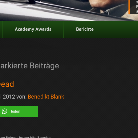
Academy Awards
Berichte
rkierte Beiträge
Dead
i 2012
von:
Benedikt Blank
teilen
Jason Bolinger, Insane Mike Saunders