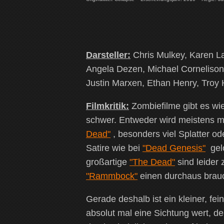
Darsteller:
Chris Mulkey, Karen La
Angela Dezen, Michael Cornelison
Justin Marxen, Ethan Henry, Troy H
Filmkritik:
Zombiefilme gibt es wi
schwer. Entweder wird meistens 
Dead"
, besonders viel Splatter 
Satire wie bei
"Dead Genesis"
gelo
großartige
"The Dead"
sind leider
"Rammbock"
einen durchaus brauch
Gerade deshalb ist ein kleiner, fein
absolut mal eine Sichtung wert, d