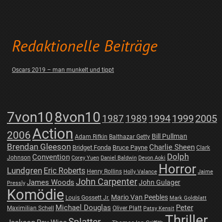
Redaktionelle Beiträge
Oscars 2019 – man munkelt und tippt
7von10
8von10
1987
1989
1994
1999
2005
Action
2006
Bill Pullman
Adam Rifkin
Balthazar Getty
Brendan Gleeson
Charlie Sheen
Bridget Fonda
Bruce Payne
Clark
Dolph
Convention
Johnson
Corey Yuen
Daniel Baldwin
Devon Aoki
Horror
Lundgren
Eric Roberts
Henry Rollins
Holly Valance
Jaime
John Carpenter
James Woods
John Gulager
Pressly
Komödie
Mario Van Peebles
Louis Gossett Jr.
Mark Goldblatt
Michael Douglas
Peter
Maximilian Schell
Oliver Platt
Patsy Kensit
Thriller