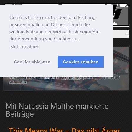
Cookies helfen uns bei der Bereitstellung
unserer Inhalte und Dienste. Durch die
weitere Nutzung der Webseite stimmen Sie
der Verwendung von Cookies zu.
Mehr erfahren
Cookies ablehnen
Cookies erlauben
Sonic The Hedgehog
Der blaue Igel rast mit auf die große Leinwand. Die Frage ist:
Anschaubar, oder Totalschaden?
Weiterlesen
Mit Natassia Malthe markierte
Beiträge
This Means War – Das gibt Ärger