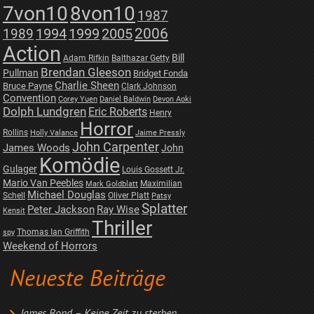
7von10
8von10
1987
2006
1989
1994
1999
2005
Action
Bill
Adam Rifkin
Balthazar Getty
Brendan Gleeson
Pullman
Bridget Fonda
Charlie Sheen
Bruce Payne
Clark Johnson
Convention
Corey Yuen
Daniel Baldwin
Devon Aoki
Dolph Lundgren
Eric Roberts
Henry
Horror
Rollins
Holly Valance
Jaime Pressly
John Carpenter
James Woods
John
Komödie
Gulager
Louis Gossett Jr.
Mario Van Peebles
Maximilian
Mark Goldblatt
Michael Douglas
Schell
Oliver Platt
Patsy
Splatter
Peter Jackson
Ray Wise
Kensit
Thriller
Thomas Ian Griffith
spy
Weekend of Horrors
Neueste Beiträge