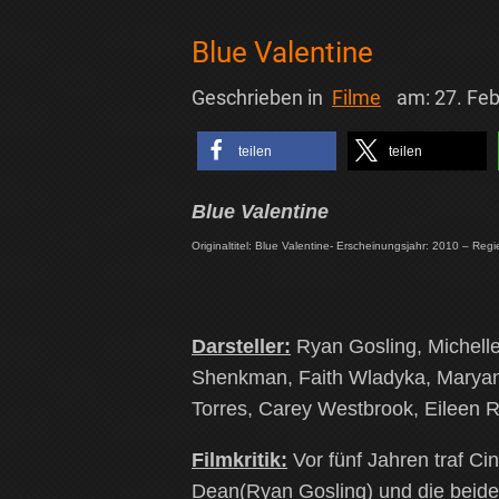
Blue Valentine
Geschrieben in
Filme
am:
27. Fe
teilen
teilen
Blue Valentine
Originaltitel: Blue Valentine- Erscheinungsjahr: 2010 – Reg
Darsteller:
Ryan Gosling, Michell
Shenkman, Faith Wladyka, Maryan
Torres, Carey Westbrook, Eileen 
Filmkritik:
Vor fünf Jahren traf Ci
Dean(Ryan Gosling) und die beiden