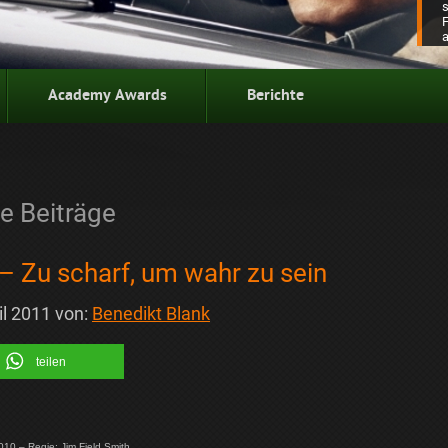
Academy Awards
Berichte
e Beiträge
– Zu scharf, um wahr zu sein
il 2011
von:
Benedikt Blank
teilen
010 – Regie: Jim Field Smith