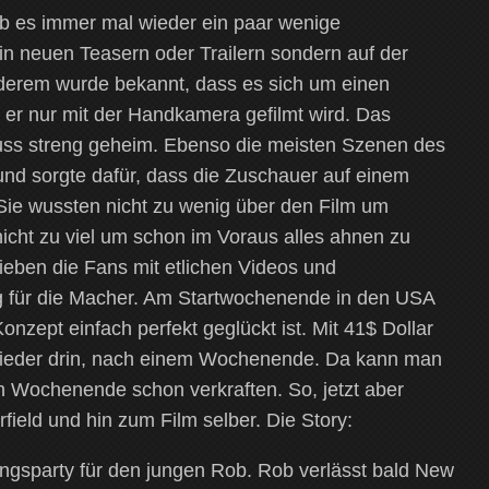
gab es immer mal wieder ein paar wenige
 in neuen Teasern oder Trailern sondern auf der
derem wurde bekannt, dass es sich um einen
 er nur mit der Handkamera gefilmt wird. Das
luss streng geheim. Ebenso die meisten Szenen des
nd sorgte dafür, dass die Zuschauer auf einem
Sie wussten nicht zu wenig über den Film um
nicht zu viel um schon im Voraus alles ahnen zu
eben die Fans mit etlichen Videos und
ig für die Macher. Am Startwochenende in den USA
nzept einfach perfekt geglückt ist. Mit 41$ Dollar
wieder drin, nach einem Wochenende. Da kann man
Wochenende schon verkraften. So, jetzt aber
ield und hin zum Film selber. Die Story:
ungsparty für den jungen Rob. Rob verlässt bald New