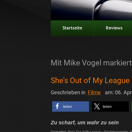
Startseite
Reviews
Mit Mike Vogel markiert
She’s Out of My League 
Geschrieben in
Filme
am:
06. Apr
teilen
teilen
Zu scharf, um wahr zu sein
Originaltitel: She’s Out of My League – Erscheinungsjahr: 2