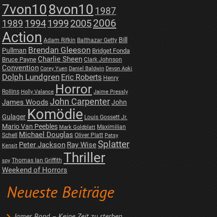
7von10
8von10
1987
2006
1989
1994
1999
2005
Action
Bill
Adam Rifkin
Balthazar Getty
Brendan Gleeson
Pullman
Bridget Fonda
Charlie Sheen
Bruce Payne
Clark Johnson
Convention
Corey Yuen
Daniel Baldwin
Devon Aoki
Dolph Lundgren
Eric Roberts
Henry
Horror
Rollins
Holly Valance
Jaime Pressly
John Carpenter
James Woods
John
Komödie
Gulager
Louis Gossett Jr.
Mario Van Peebles
Maximilian
Mark Goldblatt
Michael Douglas
Schell
Oliver Platt
Patsy
Splatter
Peter Jackson
Ray Wise
Kensit
Thriller
Thomas Ian Griffith
spy
Weekend of Horrors
Neueste Beiträge