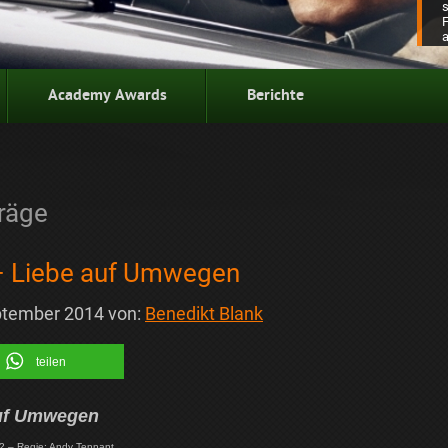
Academy Awards
Berichte
räge
 Liebe auf Umwegen
ptember 2014
von:
Benedikt Blank
teilen
auf Umwegen
02 – Regie: Andy Tennant