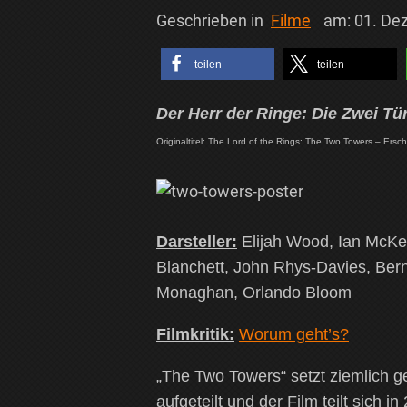
Geschrieben in
Filme
am:
01. De
teilen
teilen
Der Herr der Ringe: Die Zwei T
Originaltitel: The Lord of the Rings: The Two Towers – Ers
Darsteller:
Elijah Wood, Ian McKel
Blanchett, John Rhys-Davies, Berna
Monaghan, Orlando Bloom
Filmkritik:
Worum geht’s?
„The Two Towers“ setzt ziemlich g
aufgeteilt und der Film teilt sich 