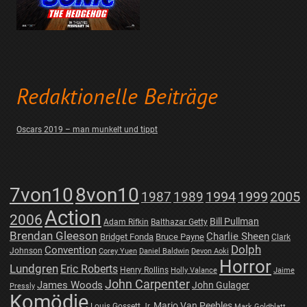
Redaktionelle Beiträge
Oscars 2019 – man munkelt und tippt
7von10
8von10
1987
1989
1994
1999
2005
Action
2006
Bill Pullman
Adam Rifkin
Balthazar Getty
Brendan Gleeson
Charlie Sheen
Bridget Fonda
Bruce Payne
Clark
Dolph
Convention
Johnson
Corey Yuen
Daniel Baldwin
Devon Aoki
Horror
Lundgren
Eric Roberts
Henry Rollins
Holly Valance
Jaime
John Carpenter
James Woods
John Gulager
Pressly
Komödie
Mario Van Peebles
Louis Gossett Jr.
Mark Goldblatt