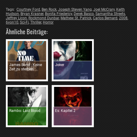
Tags:
Courtney Ford
,
Ben Rock
,
Joseph Steven Yang
,
Joel McCrary
,
Keith
Hudson
,
Bryan Krasner
,
Bonita Friedericy
,
Derek Basco
,
Samantha Streets
,
Jeffrey Licon
,
Rockmond Dunbar
,
Mathew St. Patrick
,
Carlos Bernard
,
2008
,
6von10
,
Sci-Fi
,
Thriller
,
Horror
Ähnliche Beiträge:
James Bond - Keine
Joker
Zeit zu sterben
Rambo: Last Blood
Es: Kapitel 2