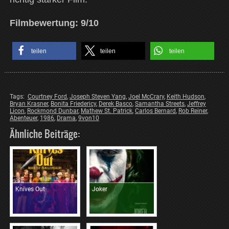
F
ilmbewertung: 9/10
teilen
teilen
teilen
Tags:
Courtney Ford
,
Joseph Steven Yang
,
Joel McCrary
,
Keith Hudson
,
Bryan Krasner
,
Bonita Friedericy
,
Derek Basco
,
Samantha Streets
,
Jeffrey
Licon
,
Rockmond Dunbar
,
Mathew St. Patrick
,
Carlos Bernard
,
Rob Reiner
,
Abenteuer
,
1986
,
Drama
,
9von10
Ähnliche Beiträge:
Knives Out
Joker