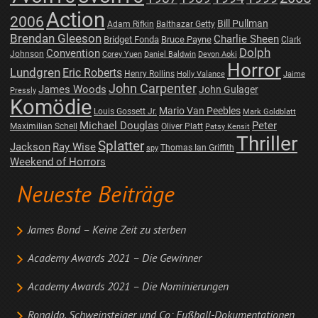
Action
2006
Bill Pullman
Adam Rifkin
Balthazar Getty
Brendan Gleeson
Charlie Sheen
Bridget Fonda
Bruce Payne
Clark
Dolph
Convention
Johnson
Corey Yuen
Daniel Baldwin
Devon Aoki
Horror
Lundgren
Eric Roberts
Henry Rollins
Holly Valance
Jaime
John Carpenter
James Woods
John Gulager
Pressly
Komödie
Mario Van Peebles
Louis Gossett Jr.
Mark Goldblatt
Michael Douglas
Peter
Maximilian Schell
Oliver Platt
Patsy Kensit
Thriller
Splatter
Jackson
Ray Wise
Thomas Ian Griffith
spy
Weekend of Horrors
Neueste Beiträge
James Bond – Keine Zeit zu sterben
Academy Awards 2021 – Die Gewinner
Academy Awards 2021 – Die Nominierungen
Ronaldo, Schweinsteiger und Co: Fußball-Dokumentationen