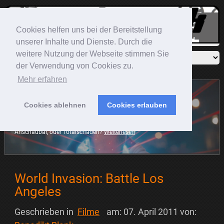
Cookies helfen uns bei der Bereitstellung
unserer Inhalte und Dienste. Durch die
weitere Nutzung der Webseite stimmen Sie
der Verwendung von Cookies zu.
Mehr erfahren
Cookies ablehnen
Cookies erlauben
Sonic The Hedgehog
Der blaue Igel rast mit auf die große Leinwand. Die Frage ist:
Anschaubar, oder Totalschaden?
Weiterlesen
World Invasion: Battle Los
Angeles
Geschrieben in
Filme
am:
07. April 2011
von: