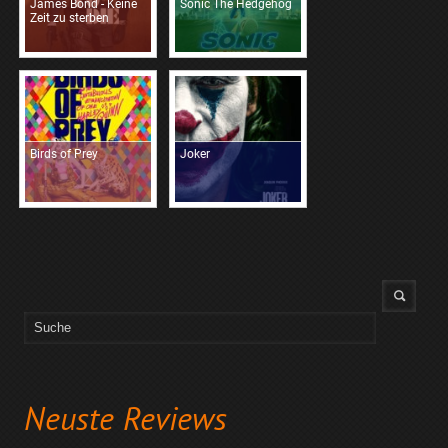
James Bond - Keine
Sonic The Hedgehog
Zeit zu sterben
Birds of Prey
Joker
Neuste Reviews