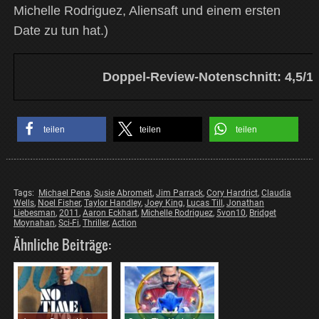
Michelle Rodriguez, Aliensaft und einem ersten
Date zu tun hat.)
Doppel-Review-Notenschnitt: 4,5/1
teilen
teilen
teilen
Tags:
Michael Pena
,
Susie Abromeit
,
Jim Parrack
,
Cory Hardrict
,
Claudia
Wells
,
Noel Fisher
,
Taylor Handley
,
Joey King
,
Lucas Till
,
Jonathan
Liebesman
,
2011
,
Aaron Eckhart
,
Michelle Rodriguez
,
5von10
,
Bridget
Moynahan
,
Sci-Fi
,
Thriller
,
Action
Ähnliche Beiträge: