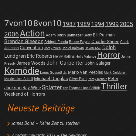
7von10
8von10
1987
1989
1994
1999
2005
Action
2006
Bill Pullman
Adam Rifkin
Balthazar Getty
Brendan Gleeson
Charlie Sheen
Bridget Fonda
Bruce Payne
Clark
Dolph
Convention
Johnson
Corey Yuen
Daniel Baldwin
Devon Aoki
Horror
Lundgren
Eric Roberts
Henry Rollins
Holly Valance
Jaime
John Carpenter
James Woods
John Gulager
Pressly
Komödie
Mario Van Peebles
Louis Gossett Jr.
Mark Goldblatt
Michael Douglas
Peter
Maximilian Schell
Oliver Platt
Patsy Kensit
Thriller
Splatter
Jackson
Ray Wise
Thomas Ian Griffith
spy
Weekend of Horrors
Neueste Beiträge
James Bond – Keine Zeit zu sterben
Academy Awards 2021 – Die Gewinner