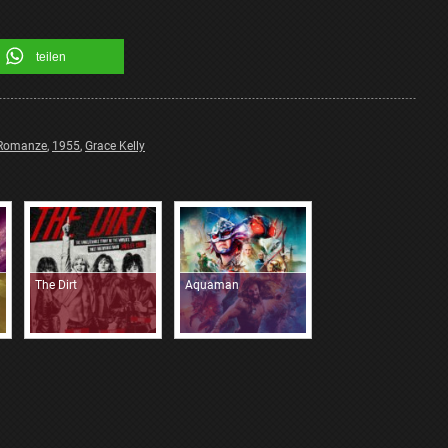
teilen
Romanze
,
1955
,
Grace Kelly
The Dirt
Aquaman