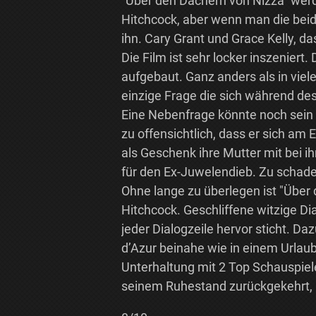
"Über den Dächern von Nizza" werde
Hitchcock, aber wenn man die beid
ihn. Cary Grant und Grace Kelly, d
Die Film ist sehr locker inszenier
aufgebaut. Ganz anders als in vie
einzige Frage die sich während des 
Eine Nebenfrage könnte noch sein 
zu offensichtlich, dass er sich am
als Geschenk ihre Mutter mit bei i
für den Ex-Juwelendieb. Zu schad
Ohne lange zu überlegen ist "Über 
Hitchcock. Geschliffene witzige Dia
jeder Dialogzeile hervor sticht. Da
d’Azur beinahe wie in einem Urlau
Unterhaltung mit 2 Top Schauspiele
seinem Ruhestand zurückgekehrt, bri