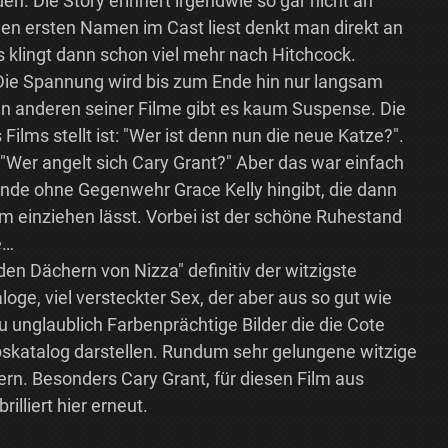
n. Die Story erinnert irgendwie so gar nicht an
en ersten Namen im Cast liest denkt man direkt an
as klingt dann schon viel mehr nach Hitchcock.
t. Die Spannung wird bis zum Ende hin nur langsam
len anderen seiner Filme gibt es kaum Suspense. Die
Films stellt ist: "Wer ist denn nun die neue Katze?".
"Wer angelt sich Cary Grant?" Aber das war einfach
 Ende ohne Gegenwehr Grace Kelly hingibt, die dann
hm einziehen lässt. Vorbei ist der schöne Ruhestand
e…
den Dächern von Nizza" definitiv der witzigste
loge, viel versteckter Sex, der aber aus so gut wie
zu unglaublich Farbenprächtige Bilder die die Cote
bskatalog darstellen. Rundum sehr gelungene witzige
rn. Besonders Cary Grant, für diesen Film aus
lliert hier erneut.