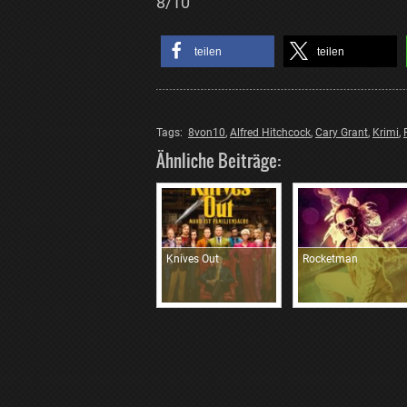
8/10
teilen
teilen
Tags:
8von10
,
Alfred Hitchcock
,
Cary Grant
,
Krimi
,
Ähnliche Beiträge:
Knives Out
Rocketman