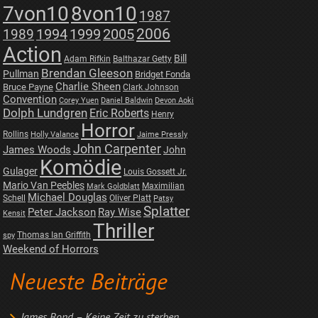
7von10
8von10
1987
2006
1989
1994
1999
2005
Action
Bill
Adam Rifkin
Balthazar Getty
Brendan Gleeson
Pullman
Bridget Fonda
Charlie Sheen
Bruce Payne
Clark Johnson
Convention
Corey Yuen
Daniel Baldwin
Devon Aoki
Dolph Lundgren
Eric Roberts
Henry
Horror
Rollins
Holly Valance
Jaime Pressly
John Carpenter
James Woods
John
Komödie
Gulager
Louis Gossett Jr.
Mario Van Peebles
Maximilian
Mark Goldblatt
Michael Douglas
Schell
Oliver Platt
Patsy
Splatter
Peter Jackson
Ray Wise
Kensit
Thriller
Thomas Ian Griffith
spy
Weekend of Horrors
Neueste Beiträge