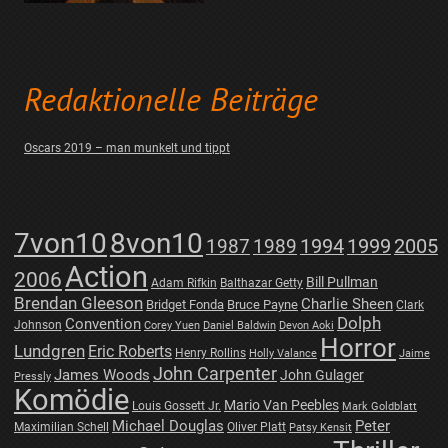
Redaktionelle Beiträge
Oscars 2019 – man munkelt und tippt
7von10
8von10
1987
1989
1994
1999
2005
Action
2006
Bill Pullman
Adam Rifkin
Balthazar Getty
Brendan Gleeson
Charlie Sheen
Bridget Fonda
Bruce Payne
Clark
Dolph
Convention
Johnson
Corey Yuen
Daniel Baldwin
Devon Aoki
Horror
Lundgren
Eric Roberts
Henry Rollins
Holly Valance
Jaime
John Carpenter
James Woods
John Gulager
Pressly
Komödie
Mario Van Peebles
Louis Gossett Jr.
Mark Goldblatt
Michael Douglas
Peter
Maximilian Schell
Oliver Platt
Patsy Kensit