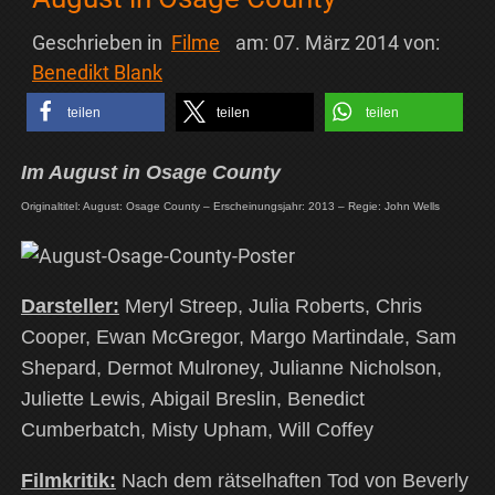
Geschrieben in
Filme
am:
07. März 2014
von:
Benedikt Blank
teilen
teilen
teilen
Im August in Osage County
Originaltitel: August: Osage County – Erscheinungsjahr: 2013 – Regie: John Wells
Darsteller:
Meryl Streep, Julia Roberts, Chris
Cooper, Ewan McGregor, Margo Martindale, Sam
Shepard, Dermot Mulroney, Julianne Nicholson,
Juliette Lewis, Abigail Breslin, Benedict
Cumberbatch, Misty Upham, Will Coffey
Filmkritik:
Nach dem rätselhaften Tod von Beverly