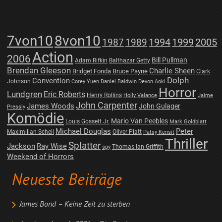
7von10
8von10
1987
1989
1994
1999
2005
Action
2006
Bill Pullman
Adam Rifkin
Balthazar Getty
Brendan Gleeson
Charlie Sheen
Bridget Fonda
Bruce Payne
Clark
Dolph
Convention
Johnson
Corey Yuen
Daniel Baldwin
Devon Aoki
Horror
Lundgren
Eric Roberts
Henry Rollins
Holly Valance
Jaime
John Carpenter
James Woods
John Gulager
Pressly
Komödie
Mario Van Peebles
Louis Gossett Jr.
Mark Goldblatt
Michael Douglas
Peter
Maximilian Schell
Oliver Platt
Patsy Kensit
Thriller
Splatter
Jackson
Ray Wise
Thomas Ian Griffith
spy
Weekend of Horrors
Neueste Beiträge
James Bond – Keine Zeit zu sterben