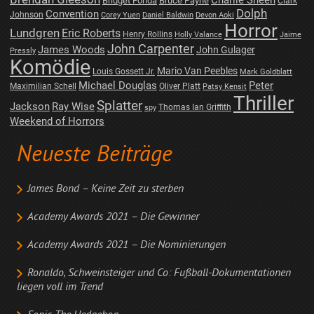
Charlie Sheen
Bridget Fonda
Bruce Payne
Clark
Dolph
Convention
Johnson
Corey Yuen
Daniel Baldwin
Devon Aoki
Horror
Lundgren
Eric Roberts
Henry Rollins
Holly Valance
Jaime
John Carpenter
James Woods
John Gulager
Pressly
Komödie
Mario Van Peebles
Louis Gossett Jr.
Mark Goldblatt
Michael Douglas
Peter
Maximilian Schell
Oliver Platt
Patsy Kensit
Thriller
Splatter
Jackson
Ray Wise
Thomas Ian Griffith
spy
Weekend of Horrors
Neueste Beiträge
James Bond – Keine Zeit zu sterben
Academy Awards 2021 – Die Gewinner
Academy Awards 2021 – Die Nominierungen
Ronaldo, Schweinsteiger und Co: Fußball-Dokumentationen
liegen voll im Trend