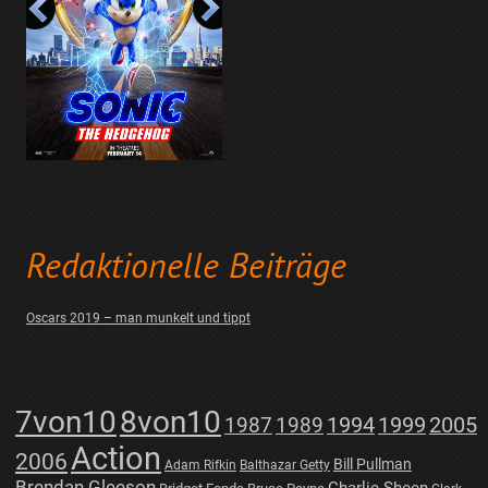
Redaktionelle Beiträge
Oscars 2019 – man munkelt und tippt
7von10
8von10
1987
1989
1994
1999
2005
Action
2006
Bill Pullman
Adam Rifkin
Balthazar Getty
Brendan Gleeson