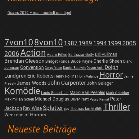
Oscars 2019 – man munkelt und tippt
7von10
8von10
1987
1989
1994
1999
2005
Action
2006
Bill Pullman
Adam Rifkin
Balthazar Getty
Brendan Gleeson
Charlie Sheen
Bridget Fonda
Bruce Payne
Clark
Dolph
Convention
Johnson
Corey Yuen
Daniel Baldwin
Devon Aoki
Horror
Lundgren
Eric Roberts
Henry Rollins
Holly Valance
Jaime
John Carpenter
James Woods
John Gulager
Pressly
Komödie
Mario Van Peebles
Louis Gossett Jr.
Mark Goldblatt
Michael Douglas
Peter
Maximilian Schell
Oliver Platt
Patsy Kensit
Thriller
Splatter
Jackson
Ray Wise
Thomas Ian Griffith
spy
Weekend of Horrors
Neueste Beiträge