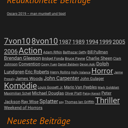
Redaktionelle Beiträge
Oscars 2019 – man munkelt und tippt
7von10
8von10
1987
1989
1994
1999
2005
Action
2006
Bill Pullman
Adam Rifkin
Balthazar Getty
Brendan Gleeson
Charlie Sheen
Bridget Fonda
Bruce Payne
Clark
Dolph
Convention
Johnson
Corey Yuen
Daniel Baldwin
Devon Aoki
Horror
Lundgren
Eric Roberts
Henry Rollins
Holly Valance
Jaime
John Carpenter
James Woods
John Gulager
Pressly
Komödie
Mario Van Peebles
Louis Gossett Jr.
Mark Goldblatt
Michael Douglas
Peter
Maximilian Schell
Oliver Platt
Patsy Kensit
Thriller
Splatter
Jackson
Ray Wise
Thomas Ian Griffith
spy
Weekend of Horrors
Neueste Beiträge