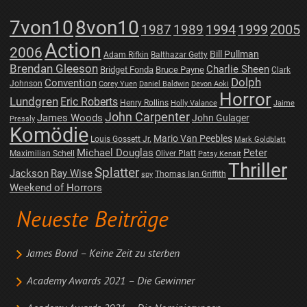
7von10
8von10
1987
1989
1994
1999
2005
Action
2006
Bill Pullman
Adam Rifkin
Balthazar Getty
Brendan Gleeson
Charlie Sheen
Bridget Fonda
Bruce Payne
Clark
Dolph
Convention
Johnson
Corey Yuen
Daniel Baldwin
Devon Aoki
Horror
Lundgren
Eric Roberts
Henry Rollins
Holly Valance
Jaime
John Carpenter
James Woods
John Gulager
Pressly
Komödie
Mario Van Peebles
Louis Gossett Jr.
Mark Goldblatt
Michael Douglas
Peter
Maximilian Schell
Oliver Platt
Patsy Kensit
Thriller
Splatter
Jackson
Ray Wise
Thomas Ian Griffith
spy
Weekend of Horrors
Neueste Beiträge
James Bond – Keine Zeit zu sterben
Academy Awards 2021 – Die Gewinner