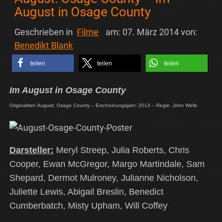
August in Osage County
Geschrieben in
Filme
am:
07. März 2014
von:
Benedikt Blank
teilen
teilen
teilen
Im August in Osage County
Originaltitel: August: Osage County – Erscheinungsjahr: 2013 – Regie: John Wells
Darsteller:
Meryl Streep, Julia Roberts, Chris
Cooper, Ewan McGregor, Margo Martindale, Sam
Shepard, Dermot Mulroney, Julianne Nicholson,
Juliette Lewis, Abigail Breslin, Benedict
Cumberbatch, Misty Upham, Will Coffey