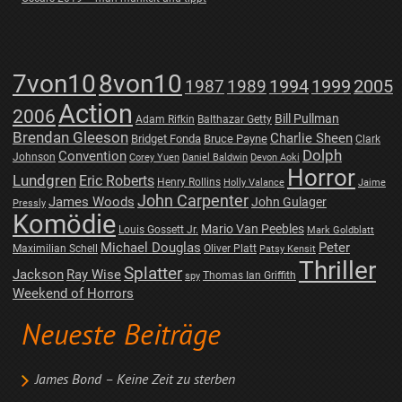
7von10
8von10
1987
1989
1994
1999
2005
Action
2006
Bill Pullman
Adam Rifkin
Balthazar Getty
Brendan Gleeson
Charlie Sheen
Bridget Fonda
Bruce Payne
Clark
Dolph
Convention
Johnson
Corey Yuen
Daniel Baldwin
Devon Aoki
Horror
Lundgren
Eric Roberts
Henry Rollins
Holly Valance
Jaime
John Carpenter
James Woods
John Gulager
Pressly
Komödie
Mario Van Peebles
Louis Gossett Jr.
Mark Goldblatt
Michael Douglas
Peter
Maximilian Schell
Oliver Platt
Patsy Kensit
Thriller
Splatter
Jackson
Ray Wise
Thomas Ian Griffith
spy
Weekend of Horrors
Neueste Beiträge
James Bond – Keine Zeit zu sterben