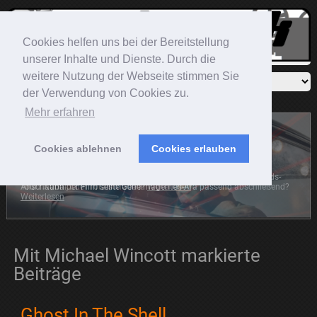
Cookies helfen uns bei der Bereitstellung
unserer Inhalte und Dienste. Durch die
weitere Nutzung der Webseite stimmen Sie
der Verwendung von Cookies zu.
Mehr erfahren
Cookies ablehnen
Cookies erlauben
Sonic The Hedgehog
Der blaue Igel rast mit auf die große Leinwand. Die Frage ist:
Anschaubar, oder Totalschaden?
Weiterlesen
Mit Michael Wincott markierte
Beiträge
Ghost In The Shell