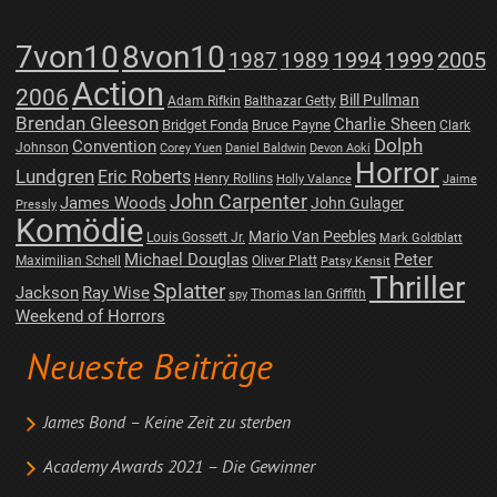
7von10
8von10
1987
1989
1994
1999
2005
Action
2006
Bill Pullman
Adam Rifkin
Balthazar Getty
Brendan Gleeson
Charlie Sheen
Bridget Fonda
Bruce Payne
Clark
Dolph
Convention
Johnson
Corey Yuen
Daniel Baldwin
Devon Aoki
Horror
Lundgren
Eric Roberts
Henry Rollins
Holly Valance
Jaime
John Carpenter
James Woods
John Gulager
Pressly
Komödie
Mario Van Peebles
Louis Gossett Jr.
Mark Goldblatt
Michael Douglas
Peter
Maximilian Schell
Oliver Platt
Patsy Kensit
Thriller
Splatter
Jackson
Ray Wise
Thomas Ian Griffith
spy
Weekend of Horrors
Neueste Beiträge
James Bond – Keine Zeit zu sterben
Academy Awards 2021 – Die Gewinner