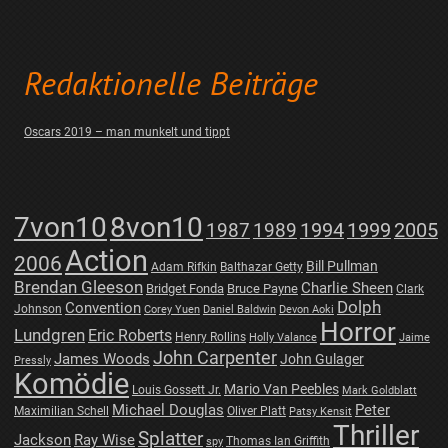
Redaktionelle Beiträge
Oscars 2019 – man munkelt und tippt
7von10
8von10
1987
1989
1994
1999
2005
Action
2006
Bill Pullman
Adam Rifkin
Balthazar Getty
Brendan Gleeson
Charlie Sheen
Bridget Fonda
Bruce Payne
Clark
Dolph
Convention
Johnson
Corey Yuen
Daniel Baldwin
Devon Aoki
Horror
Lundgren
Eric Roberts
Henry Rollins
Holly Valance
Jaime
John Carpenter
James Woods
John Gulager
Pressly
Komödie
Mario Van Peebles
Louis Gossett Jr.
Mark Goldblatt
Michael Douglas
Peter
Maximilian Schell
Oliver Platt
Patsy Kensit
Thriller
Splatter
Jackson
Ray Wise
Thomas Ian Griffith
spy