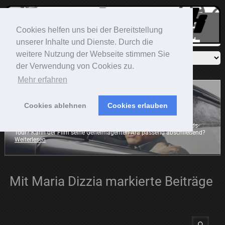
Cookies helfen uns bei der Bereitstellung
unserer Inhalte und Dienste. Durch die
weitere Nutzung der Webseite stimmen Sie
der Verwendung von Cookies zu.
Mehr erfahren
Cookies ablehnen
Cookies erlauben
James Bond - Keine Zeit zu sterben
Bond ist zurück. Wie schlägt sich Craig auf seiner großen Abschieds-
Tour? Kann der Film seine Geheimagenten-Ära passend abschließend?
Weiterlesen
Mit Maria Dizzia markierte Beiträge