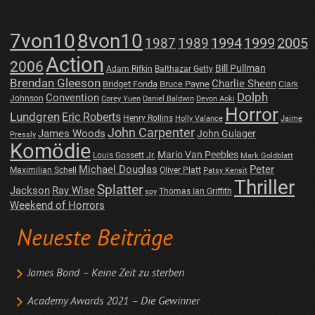
7von10
8von10
1987
1989
1994
1999
2005
Action
2006
Bill Pullman
Adam Rifkin
Balthazar Getty
Brendan Gleeson
Charlie Sheen
Bridget Fonda
Bruce Payne
Clark
Dolph
Convention
Johnson
Corey Yuen
Daniel Baldwin
Devon Aoki
Horror
Lundgren
Eric Roberts
Henry Rollins
Holly Valance
Jaime
John Carpenter
James Woods
John Gulager
Pressly
Komödie
Mario Van Peebles
Louis Gossett Jr.
Mark Goldblatt
Michael Douglas
Peter
Maximilian Schell
Oliver Platt
Patsy Kensit
Thriller
Splatter
Jackson
Ray Wise
Thomas Ian Griffith
spy
Weekend of Horrors
Neueste Beiträge
James Bond – Keine Zeit zu sterben
Academy Awards 2021 – Die Gewinner