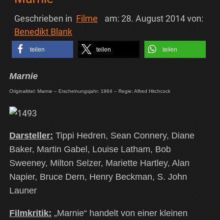
Geschrieben in
Filme
am:
28. August 2014
von:
Benedikt Blank
teilen
teilen
teilen
Marnie
Originaltitel: Marnie – Erscheinungsjahr: 1964 – Regie: Alfred Hitchcock
Darsteller:
Tippi Hedren, Sean Connery, Diane
Baker, Martin Gabel, Louise Latham, Bob
Sweeney, Milton Selzer, Mariette Hartley, Alan
Napier, Bruce Dern, Henry Beckman, S. John
Launer
Filmkritik:
„Marnie“ handelt von einer kleinen