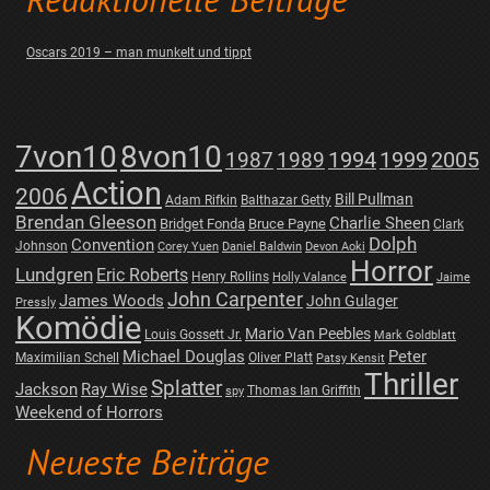
Redaktionelle Beiträge
Oscars 2019 – man munkelt und tippt
7von10
8von10
1987
1989
1994
1999
2005
Action
2006
Bill Pullman
Adam Rifkin
Balthazar Getty
Brendan Gleeson
Charlie Sheen
Bridget Fonda
Bruce Payne
Clark
Dolph
Convention
Johnson
Corey Yuen
Daniel Baldwin
Devon Aoki
Horror
Lundgren
Eric Roberts
Henry Rollins
Holly Valance
Jaime
John Carpenter
James Woods
John Gulager
Pressly
Komödie
Mario Van Peebles
Louis Gossett Jr.
Mark Goldblatt
Michael Douglas
Peter
Maximilian Schell
Oliver Platt
Patsy Kensit
Thriller
Splatter
Jackson
Ray Wise
Thomas Ian Griffith
spy
Weekend of Horrors
Neueste Beiträge