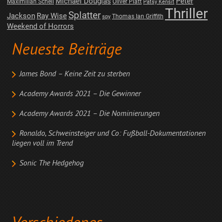
Michael Douglas
Peter
Maximilian Schell
Oliver Platt
Patsy Kensit
Thriller
Splatter
Jackson
Ray Wise
Thomas Ian Griffith
spy
Weekend of Horrors
Neueste Beiträge
James Bond – Keine Zeit zu sterben
Academy Awards 2021 – Die Gewinner
Academy Awards 2021 – Die Nominierungen
Ronaldo, Schweinsteiger und Co: Fußball-Dokumentationen
liegen voll im Trend
Sonic The Hedgehog