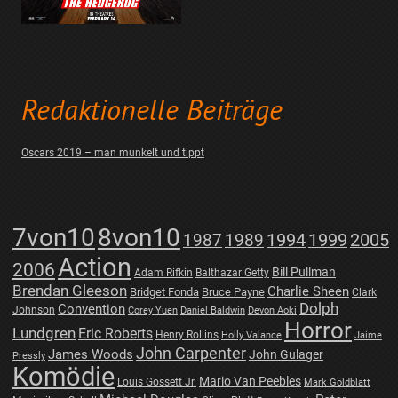
Redaktionelle Beiträge
Oscars 2019 – man munkelt und tippt
7von10
8von10
1987
1989
1994
1999
2005
Action
2006
Bill Pullman
Adam Rifkin
Balthazar Getty
Brendan Gleeson
Charlie Sheen
Bridget Fonda
Bruce Payne
Clark
Dolph
Convention
Johnson
Corey Yuen
Daniel Baldwin
Devon Aoki
Horror
Lundgren
Eric Roberts
Henry Rollins
Holly Valance
Jaime
John Carpenter
James Woods
John Gulager
Pressly
Komödie
Mario Van Peebles
Louis Gossett Jr.
Mark Goldblatt