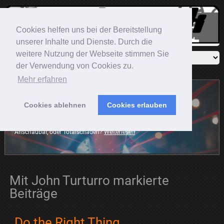
Cookies helfen uns bei der Bereitstellung
unserer Inhalte und Dienste. Durch die
weitere Nutzung der Webseite stimmen Sie
der Verwendung von Cookies zu.
Mehr erfahren
Cookies ablehnen
Cookies erlauben
Sonic The Hedgehog
Der blaue Igel rast mit auf die große Leinwand. Die Frage ist:
Anschaubar, oder Totalschaden?
Weiterlesen
Mit John Turturro markierte
Beiträge
Do the Right Thing