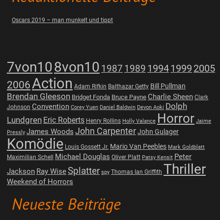
Oscars 2019 – man munkelt und tippt
7von10
8von10
1987
1989
1994
1999
2005
Action
2006
Bill Pullman
Adam Rifkin
Balthazar Getty
Brendan Gleeson
Charlie Sheen
Bridget Fonda
Bruce Payne
Clark
Dolph
Convention
Johnson
Corey Yuen
Daniel Baldwin
Devon Aoki
Horror
Lundgren
Eric Roberts
Henry Rollins
Holly Valance
Jaime
John Carpenter
James Woods
John Gulager
Pressly
Komödie
Mario Van Peebles
Louis Gossett Jr.
Mark Goldblatt
Michael Douglas
Peter
Maximilian Schell
Oliver Platt
Patsy Kensit
Thriller
Splatter
Jackson
Ray Wise
Thomas Ian Griffith
spy
Weekend of Horrors
Neueste Beiträge