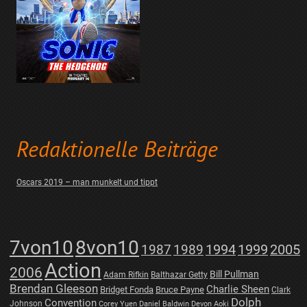
Redaktionelle Beiträge
Oscars 2019 – man munkelt und tippt
7von10
8von10
1987
1989
1994
1999
2005
Action
2006
Bill Pullman
Adam Rifkin
Balthazar Getty
Brendan Gleeson
Charlie Sheen
Bridget Fonda
Bruce Payne
Clark
Dolph
Convention
Johnson
Corey Yuen
Daniel Baldwin
Devon Aoki