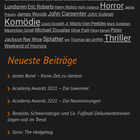
Horror
Lundgren
Eric Roberts
Henry Rollins
Holly Valance
Jaime
John Carpenter
James Woods
John Gulager
Pressly
Komödie
Mario Van Peebles
Louis Gossett Jr.
Mark Goldblatt
Michael Douglas
Peter
Maximilian Schell
Oliver Platt
Patsy Kensit
Thriller
Splatter
Jackson
Ray Wise
Thomas Ian Griffith
spy
Weekend of Horrors
Neueste Beiträge
James Bond – Keine Zeit zu sterben
Academy Awards 2021 – Die Gewinner
Academy Awards 2021 – Die Nominierungen
Ronaldo, Schweinsteiger und Co: Fußball-Dokumentationen
liegen voll im Trend
Sonic The Hedgehog