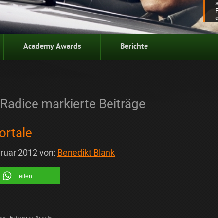
Academy Awards
Berichte
Radice markierte Beiträge
ortale
bruar 2012
von:
Benedikt Blank
teilen
gie: Fabrizio de Angelis