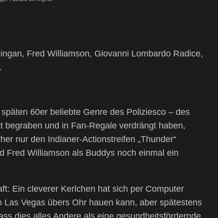
ingan, Fred Williamson, Giovanni Lombardo Radice,
.
n späten 60er beliebte Genre des Poliziesco – des
ett begraben und in Fan-Regale verdrängt haben,
orher nur den Indianer-Actionstreifen „Thunder“
nd Fred Williamson als Buddys noch einmal ein
ft: Ein cleverer Kerlchen hat sich per Computer
in Las Vegas übers Ohr hauen kann, aber spätestens
dass dies alles Andere als eine gesundheitsfördernde