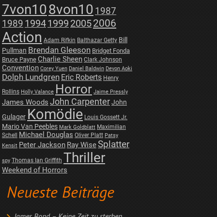
7von10
8von10
1987
2006
1989
1994
1999
2005
Action
Bill
Adam Rifkin
Balthazar Getty
Brendan Gleeson
Pullman
Bridget Fonda
Charlie Sheen
Bruce Payne
Clark Johnson
Convention
Corey Yuen
Daniel Baldwin
Devon Aoki
Dolph Lundgren
Eric Roberts
Henry
Horror
Rollins
Holly Valance
Jaime Pressly
John Carpenter
James Woods
John
Komödie
Gulager
Louis Gossett Jr.
Mario Van Peebles
Maximilian
Mark Goldblatt
Michael Douglas
Schell
Oliver Platt
Patsy
Splatter
Peter Jackson
Ray Wise
Kensit
Thriller
Thomas Ian Griffith
spy
Weekend of Horrors
Neueste Beiträge