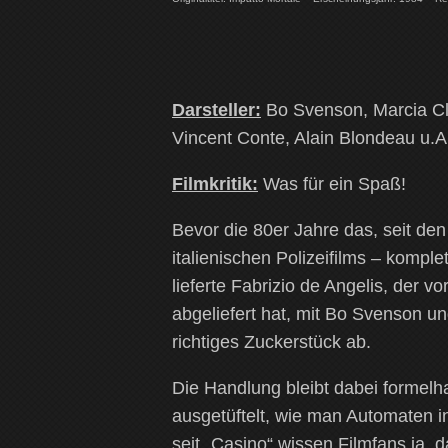
Darsteller:
Bo Svenson, Marcia Cl
Vincent Conte, Alain Blondeau u.A
Filmkritik:
Was für ein Spaß!
Bevor die 80er Jahre das, seit de
italienischen Polizeifilms – kompl
lieferte Fabrizio de Angelis, der v
abgeliefert hat, mit Bo Svenson u
richtiges Zuckerstück ab.
Die Handlung bleibt dabei formelha
ausgetüftelt, wie man Automaten 
seit „Casino“ wissen Filmfans ja, 