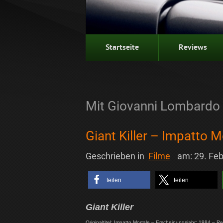
Startseite
Reviews
Mit Giovanni Lombardo 
Giant Killer – Impatto M
Geschrieben in
Filme
am:
29. Fe
teilen
teilen
Giant Killer
Originaltitel: Impatto Mortale – Erscheinungsjahr: 1984 – Re