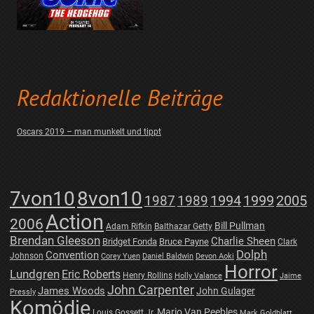
Redaktionelle Beiträge
Oscars 2019 – man munkelt und tippt
7von10
8von10
1987
1989
1994
1999
2005
Action
2006
Bill Pullman
Adam Rifkin
Balthazar Getty
Brendan Gleeson
Charlie Sheen
Bridget Fonda
Bruce Payne
Clark
Dolph
Convention
Johnson
Corey Yuen
Daniel Baldwin
Devon Aoki
Horror
Lundgren
Eric Roberts
Henry Rollins
Holly Valance
Jaime
John Carpenter
James Woods
John Gulager
Pressly
Komödie
Mario Van Peebles
Louis Gossett Jr.
Mark Goldblatt