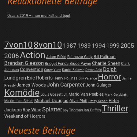
Redaktionelle Beiträge
Oscars 2019 – man munkelt und tippt
7von10
8von10
1987
1989
1994
1999
2005
Action
2006
Bill Pullman
Adam Rifkin
Balthazar Getty
Brendan Gleeson
Charlie Sheen
Bridget Fonda
Bruce Payne
Clark
Dolph
Convention
Johnson
Corey Yuen
Daniel Baldwin
Devon Aoki
Horror
Lundgren
Eric Roberts
Henry Rollins
Holly Valance
Jaime
John Carpenter
James Woods
John Gulager
Pressly
Komödie
Mario Van Peebles
Louis Gossett Jr.
Mark Goldblatt
Michael Douglas
Peter
Maximilian Schell
Oliver Platt
Patsy Kensit
Thriller
Splatter
Jackson
Ray Wise
Thomas Ian Griffith
spy
Weekend of Horrors
Neueste Beiträge