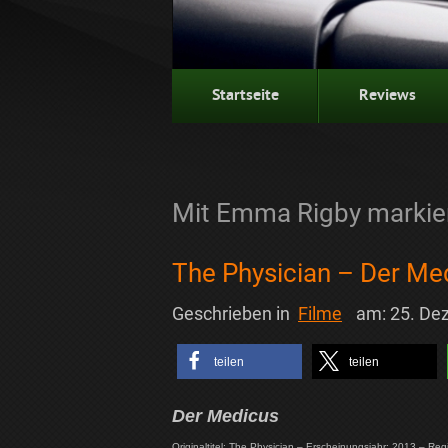
Startseite
Reviews
Mit Emma Rigby markier
The Physician – Der Me
Geschrieben in
Filme
am:
25. De
teilen
teilen
Der Medicus
Originaltitel: The Physician – Erscheinungsjahr: 2013 – Regie