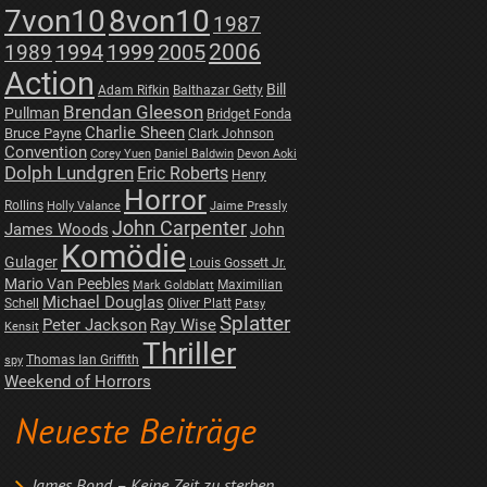
7von10
8von10
1987
2006
1989
1994
1999
2005
Action
Bill
Adam Rifkin
Balthazar Getty
Brendan Gleeson
Pullman
Bridget Fonda
Charlie Sheen
Bruce Payne
Clark Johnson
Convention
Corey Yuen
Daniel Baldwin
Devon Aoki
Dolph Lundgren
Eric Roberts
Henry
Horror
Rollins
Holly Valance
Jaime Pressly
John Carpenter
James Woods
John
Komödie
Gulager
Louis Gossett Jr.
Mario Van Peebles
Maximilian
Mark Goldblatt
Michael Douglas
Schell
Oliver Platt
Patsy
Splatter
Peter Jackson
Ray Wise
Kensit
Thriller
Thomas Ian Griffith
spy
Weekend of Horrors
Neueste Beiträge