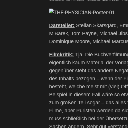
Darsteller:
Stellan Skarsgård, Emm
M’Barek, Tom Payne, Michael Jib
Dominique Moore, Michael Marcus,
Filmkritik:
Tja. Die Buchverfilmung
eigentlich kaum Material der Vorla
gegenüber steht das andere Negati
des Inhalts bezogen – wenn der F
besteht, welche meist mit (viel)
Beispiel in diesem Fall wäre so e
zum großen Teil sogar – das alle
Filme, aber Puristen werden da si
muss schließlich bei der Überset
Sachen ändern. Sehr gut verstande