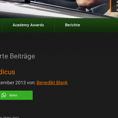
Academy Awards
Berichte
te Beiträge
dicus
zember 2013
von:
Benedikt Blank
teilen
: Philipp Stölzl