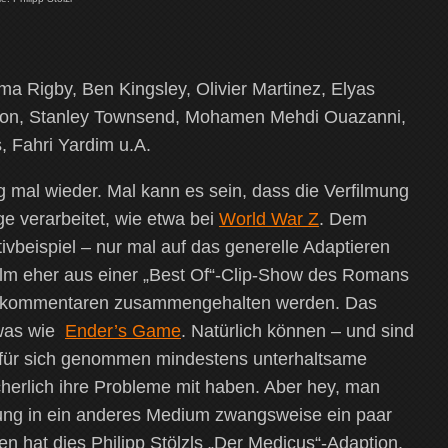
a Rigby, Ben Kingsley, Olivier Martinez, Elyas
son, Stanley Townsend, Mohamen Mehdi Ouazanni,
 Fahri Yardim u.A.
 mal wieder. Mal kann es sein, dass die Verfilmung
ge verarbeitet, wie etwa bei
World War Z
. Dem
vbeispiel – nur mal auf das generelle Adaptieren
ilm eher aus einer „Best Of“-Clip-Show des Romans
 Offkommentaren zusammengehalten werden. Das
twas wie
Ender’s Game
. Natürlich können – und sind
s für sich genommen mindestens unterhaltsame
cherlich ihre Probleme mit haben. Aber hey, man
zung in ein anderes Medium zwangsweise ein paar
n hat dies Philipp Stölzls „Der Medicus“-Adaption.