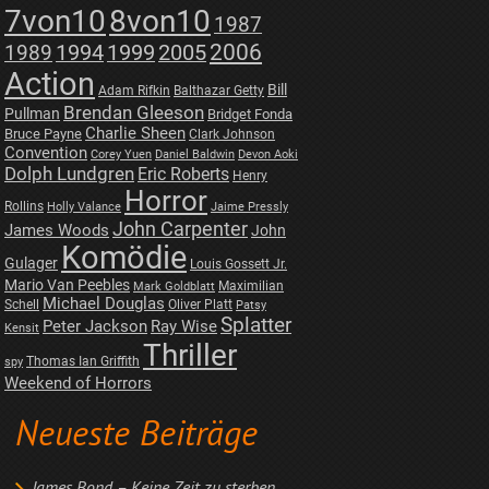
7von10
8von10
1987
2006
1989
1994
1999
2005
Action
Bill
Adam Rifkin
Balthazar Getty
Brendan Gleeson
Pullman
Bridget Fonda
Charlie Sheen
Bruce Payne
Clark Johnson
Convention
Corey Yuen
Daniel Baldwin
Devon Aoki
Dolph Lundgren
Eric Roberts
Henry
Horror
Rollins
Holly Valance
Jaime Pressly
John Carpenter
James Woods
John
Komödie
Gulager
Louis Gossett Jr.
Mario Van Peebles
Maximilian
Mark Goldblatt
Michael Douglas
Schell
Oliver Platt
Patsy
Splatter
Peter Jackson
Ray Wise
Kensit
Thriller
Thomas Ian Griffith
spy
Weekend of Horrors
Neueste Beiträge