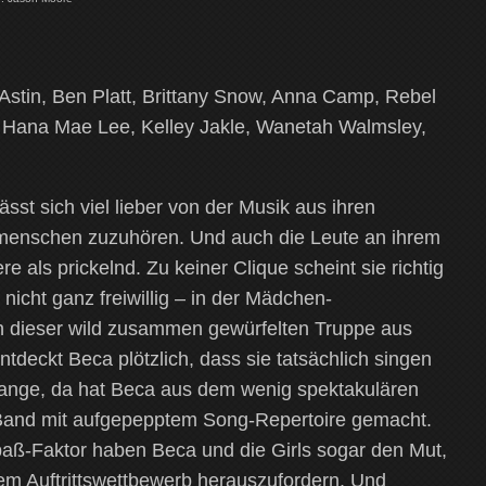
Astin, Ben Platt, Brittany Snow, Anna Camp, Rebel
, Hana Mae Lee, Kelley Jakle, Wanetah Walmsley,
sst sich viel lieber von der Musik aus ihren
itmenschen zuzuhören. Und auch die Leute an ihrem
re als prickelnd. Zu keiner Clique scheint sie richtig
 nicht ganz freiwillig – in der Mädchen-
n dieser wild zusammen gewürfelten Truppe aus
tdeckt Beca plötzlich, dass sie tatsächlich singen
 lange, da hat Beca aus dem wenig spektakulären
Band mit aufgepepptem Song-Repertoire gemacht.
aß-Faktor haben Beca und die Girls sogar den Mut,
em Auftrittswettbewerb herauszufordern. Und