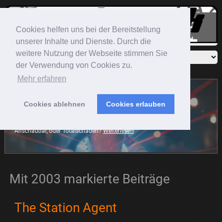
Cookies helfen uns bei der Bereitstellung
unserer Inhalte und Dienste. Durch die
weitere Nutzung der Webseite stimmen Sie
der Verwendung von Cookies zu.
Mehr erfahren
Cookies ablehnen
Cookies erlauben
Sonic The Hedgehog
Der blaue Igel rast mit auf die große Leinwand. Die Frage ist:
Anschaubar, oder Totalschaden?
Weiterlesen
Mit 2003 markierte Beiträge
The Station Agent