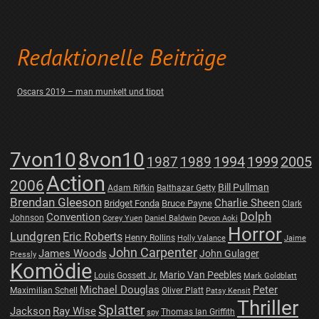
Redaktionelle Beiträge
Oscars 2019 – man munkelt und tippt
7von10
8von10
1987
1989
1994
1999
2005
Action
2006
Bill Pullman
Adam Rifkin
Balthazar Getty
Brendan Gleeson
Charlie Sheen
Bridget Fonda
Bruce Payne
Clark
Dolph
Convention
Johnson
Corey Yuen
Daniel Baldwin
Devon Aoki
Horror
Lundgren
Eric Roberts
Henry Rollins
Holly Valance
Jaime
John Carpenter
James Woods
John Gulager
Pressly
Komödie
Mario Van Peebles
Louis Gossett Jr.
Mark Goldblatt
Michael Douglas
Peter
Maximilian Schell
Oliver Platt
Patsy Kensit
Thriller
Splatter
Jackson
Ray Wise
Thomas Ian Griffith
spy