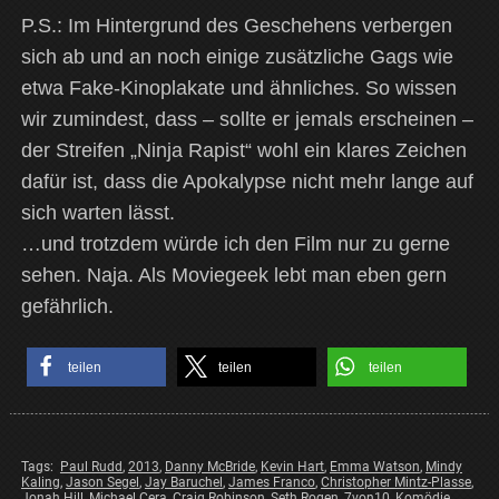
P.S.: Im Hintergrund des Geschehens verbergen
sich ab und an noch einige zusätzliche Gags wie
etwa Fake-Kinoplakate und ähnliches. So wissen
wir zumindest, dass – sollte er jemals erscheinen –
der Streifen „Ninja Rapist“ wohl ein klares Zeichen
dafür ist, dass die Apokalypse nicht mehr lange auf
sich warten lässt.
…und trotzdem würde ich den Film nur zu gerne
sehen. Naja. Als Moviegeek lebt man eben gern
gefährlich.
teilen
teilen
teilen
Tags:
Paul Rudd
,
2013
,
Danny McBride
,
Kevin Hart
,
Emma Watson
,
Mindy
Kaling
,
Jason Segel
,
Jay Baruchel
,
James Franco
,
Christopher Mintz-Plasse
,
Jonah Hill
,
Michael Cera
,
Craig Robinson
,
Seth Rogen
,
7von10
,
Komödie
,