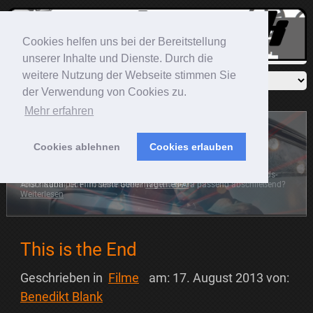
Cookies helfen uns bei der Bereitstellung
unserer Inhalte und Dienste. Durch die
weitere Nutzung der Webseite stimmen Sie
der Verwendung von Cookies zu.
Mehr erfahren
Cookies ablehnen
Cookies erlauben
Sonic The Hedgehog
Der blaue Igel rast mit auf die große Leinwand. Die Frage ist:
Anschaubar, oder Totalschaden?
Weiterlesen
This is the End
Geschrieben in
Filme
am:
17. August 2013
von:
Benedikt Blank