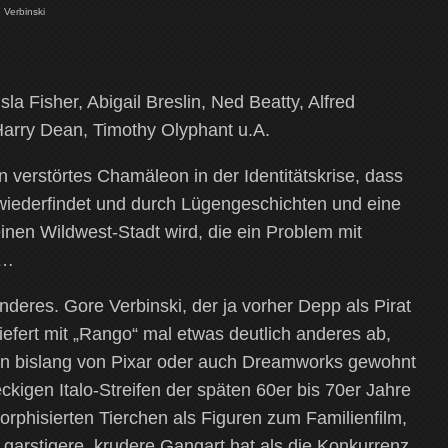
 Verbinski
la Fisher, Abigail Breslin, Ned Beatty, Alfred
 Harry Dean, Timothy Olyphant u.A.
n verstörtes Chamäleon in der Identitätskrise, dass
e wiederfindet und durch Lügengeschichten und eine
einen Wildwest-Stadt wird, die ein Problem mit
t…
anderes. Gore Verbinski, der ja vorher Depp als Pirat
liefert mit „Rango“ mal etwas deutlich anderes ab,
man bislang von Pixar oder auch Dreamworks gewohnt
ckigen Italo-Streifen der späten 60er bis 70er Jahre
phisierten Tierchen als Figuren zum Familienfilm,
 garstigere, krudere Gangart hat als die Konkurrenz.