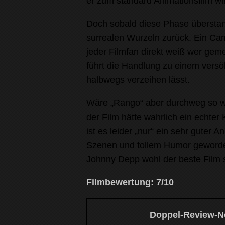
er zum standard Animationsfilm wi
Doch sobald diese Phase überstan
surrealen Wurzeln zurück. Ein Cam
jeder Filmfan direkt weiß wer gem
führt die Handlung zu einem versö
halbwegs verzeihen lässt.
Wäre „Rango“ aber durchweg so w
der Film hätte wahrlich ein echter
ist es leider „nur“ ein sehr guter
Szenen und tollem Humor geworden
Johnny Depp wohl der beste Film s
Filmbewertung: 7/10
Doppel-Review-No