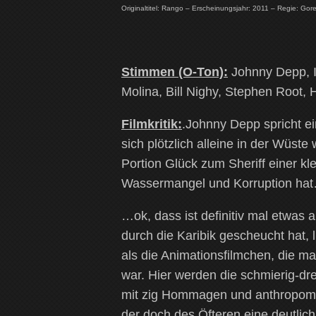
Originaltitel: Rango – Erscheinungsjahr: 2011 – Regie: Gore
Stimmen (O-Ton):
Johnny Depp, Is
Molina, Bill Nighy, Stephen Root,
Filmkritik:
.Johnny Depp spricht ei
sich plötzlich alleine in der Wüst
Portion Glück zum Sheriff einer kl
Wassermangel und Korruption ha
…ok, dass ist definitiv mal etwas 
durch die Karibik gescheucht hat, 
als die Animationsfilmchen, die 
war. Hier werden die schmierig-dre
mit zig Hommagen und anthropomor
der doch des Öfteren eine deutlich