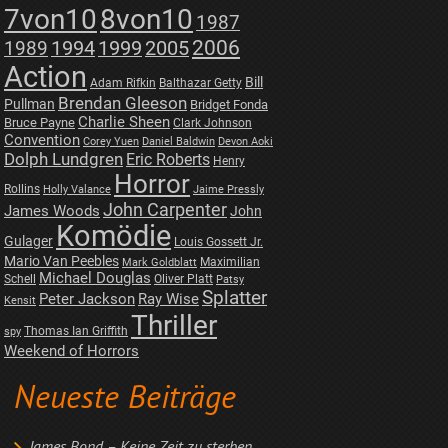
7von10
8von10
1987
2006
1989
1994
1999
2005
Action
Bill
Adam Rifkin
Balthazar Getty
Brendan Gleeson
Pullman
Bridget Fonda
Charlie Sheen
Bruce Payne
Clark Johnson
Convention
Corey Yuen
Daniel Baldwin
Devon Aoki
Dolph Lundgren
Eric Roberts
Henry
Horror
Rollins
Holly Valance
Jaime Pressly
John Carpenter
James Woods
John
Komödie
Gulager
Louis Gossett Jr.
Mario Van Peebles
Maximilian
Mark Goldblatt
Michael Douglas
Schell
Oliver Platt
Patsy
Splatter
Peter Jackson
Ray Wise
Kensit
Thriller
Thomas Ian Griffith
spy
Weekend of Horrors
Neueste Beiträge