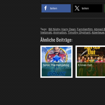
teilen
teilen
Tags:
Bill Nighy
,
Harry Dean
,
Familienfilm
,
Abigail B
Verbinski
,
Animation
,
Timothy Olyphant
,
Abenteuer
Ähnliche Beiträge:
Sonic The Hedgehog
Knives Out