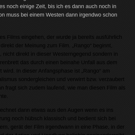
s noch einige Zeit, bis ich es dann auch noch in
-Ton muss bei einem Westen dann irgendwo schon
 des Films eingehen, der wurde ja bereits ausführlich
direkt der Meinung zum Film. „Rango“ beginnt,
 nicht direkt in dieser Westerngegend sondern in
renbrett das durch einen beinahe Unfall aus dem
 wird. In dieser Anfangsphase ist „Rango“ am
alismus sondergleichen und verwirrt bzw. verzaubert
 fragt sich zudem laufend, wie man diesen Film als
nte.
gerechnet dann etwas aus den Augen wenn es ins
hrung noch hübsch klassisch und bedient sich bei
n, gerät der Film irgendwann in eine Phase, in der