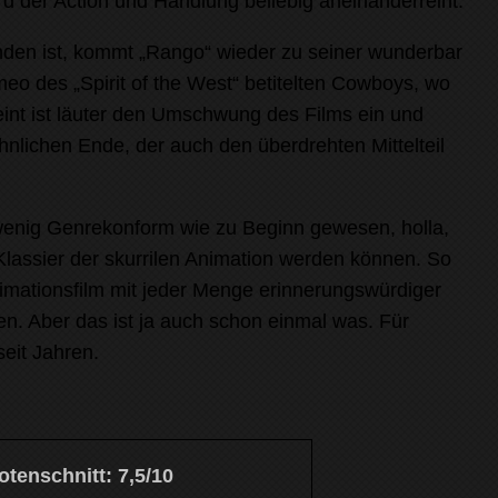
rd der Action und Handlung beliebig aneinanderreiht.
den ist, kommt „Rango“ wieder zu seiner wunderbar
eo des „Spirit of the West“ betitelten Cowboys, wo
eint ist läuter den Umschwung des Films ein und
hnlichen Ende, der auch den überdrehten Mittelteil
enig Genrekonform wie zu Beginn gewesen, holla,
 Klassier der skurrilen Animation werden können. So
 Animationsfilm mit jeder Menge erinnerungswürdiger
. Aber das ist ja auch schon einmal was. Für
eit Jahren.
tenschnitt: 7,5/10