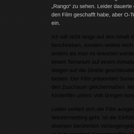
„Rango“ zu sehen. Leider dauerte e
den Film geschafft habe, aber O
ein.
Ich will nicht lange auf den Inhalt
beschrieben, sondern widme mich 
anders als man es erwarten würde,
einem Terrarium auf einem Armatu
Wagen auf die Straße geschleudert
besten. Der Film präsentiert Surre
den Zuschauer gleichermaßen. Man
Kinderfilm unters Volk bringen kon
Leider verliert sich der Film aus
Westernsetting geht. Ist die Einfü
diversen berühmten Vorlangengeber