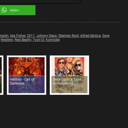
teilen
reslin
,
Isla Fisher
,
2011
,
Johnny Depp
,
Stephen Root
,
Alfred Molina
,
Gore
,
Western
,
Ned Beatty
,
7von10
,
Komödie
Hellboy - Call of
Once Upon a Time ...
Darkness
in Hollywood