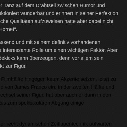
er Tanz auf dem Drahtseil zwischen Humor und
tioniert wunderbar und erinnert in seiner Perfektion
iche Qualitäten aufzuweisen hatte aber dabei nicht
Hornet“.
assend und mit seinem definitiv vorhandenen
e interessante Rolle um einen wichtigen Faktor. Aber
dekicks kann überzeugen, denn vor allem sein
t zur Figur.
 Filmhälfte hingegen kaum Akzente setzen, leitet zu
 von James Franco ein. In der zweiten Hälfte und
sel seiner Figur, hat aber auch er dann in den
 bis zum spektakulären Abgang einige
iner recht dynamischen Zeitlupentechnik aufwarten