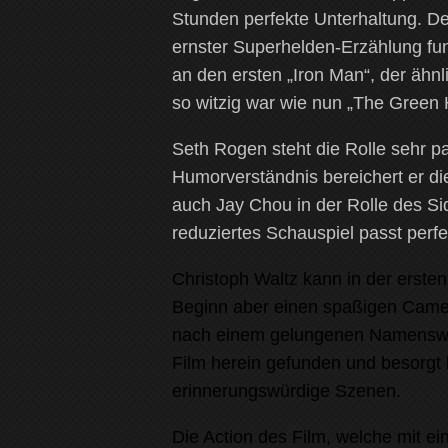
Stunden perfekte Unterhaltung. D
ernster Superhelden-Erzählung funk
an den ersten „Iron Man“, der ähnl
so witzig war wie nun „The Green 
Seth Rogen steht die Rolle sehr p
Humorverständnis bereichert er di
auch Jay Chou in der Rolle des Si
reduziertes Schauspiel passt perfek
Christoph Waltz kann in der ersten
Beginn aber einen spaßigen Cameo
nach einem gelungenen Namenswech
Film herein gefunden und besorgt
erinnerungswürdige Szenen.
Die Action des Film, welche mit e