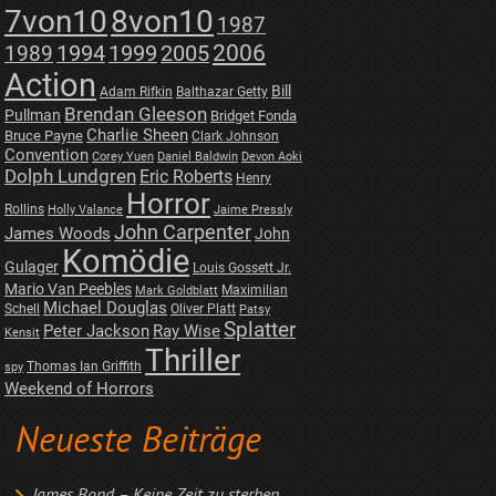
7von10
8von10
1987
2006
1989
1994
1999
2005
Action
Bill
Adam Rifkin
Balthazar Getty
Brendan Gleeson
Pullman
Bridget Fonda
Charlie Sheen
Bruce Payne
Clark Johnson
Convention
Corey Yuen
Daniel Baldwin
Devon Aoki
Dolph Lundgren
Eric Roberts
Henry
Horror
Rollins
Holly Valance
Jaime Pressly
John Carpenter
James Woods
John
Komödie
Gulager
Louis Gossett Jr.
Mario Van Peebles
Maximilian
Mark Goldblatt
Michael Douglas
Schell
Oliver Platt
Patsy
Splatter
Peter Jackson
Ray Wise
Kensit
Thriller
Thomas Ian Griffith
spy
Weekend of Horrors
Neueste Beiträge