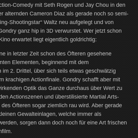
Action-Comedy mit Seth Rogen und Jay Chou in den
der alternden Cameron Diaz als gerade noch so semi-
ling-Shootingstar“ Waltz neu aufgelegt und von
ndry ganz hip in 3D verwurstet. Wer jetzt schon
no erwartet liegt eigentlich goldrichtig:
ine in letzter Zeit schon des Öfteren gesehene
nten Elementen, beginnend mit dem
im 2. Drittel, über sich teils etwas geschwätzig
 krachigen Actionfinale. Gondry schafft aber mit
 wirkenden Optik das Ganze durchaus über Wert zu
en Actionszenen und überstilisierte Martial Arts-
des Öfteren sogar ziemlich rau wird. Aber gerade
kleinen Gewalteinlagen, welche immer als
erden, sorgen dann doch noch für eine Art frischen
film.