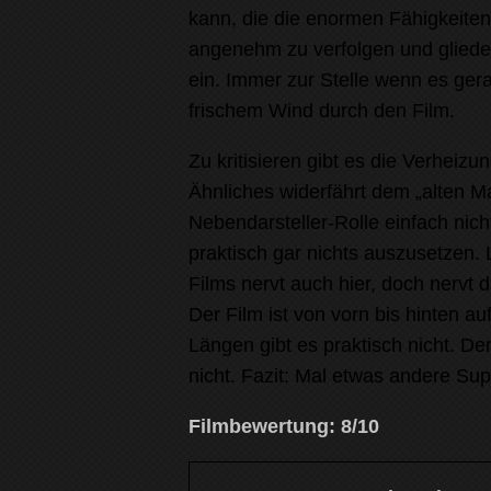
kann, die die enormen Fähigkeiten 
angenehm zu verfolgen und gliede
ein. Immer zur Stelle wenn es gera
frischem Wind durch den Film.
Zu kritisieren gibt es die Verheiz
Ähnliches widerfährt dem „alten 
Nebendarsteller-Rolle einfach nich
praktisch gar nichts auszusetzen. 
Films nervt auch hier, doch nervt 
Der Film ist von vorn bis hinten a
Längen gibt es praktisch nicht. D
nicht. Fazit: Mal etwas andere Su
Filmbewertung: 8/10