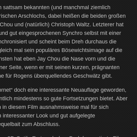
nen sattsam bekannten (und manchmal ziemlich
rischen Arschlochs, dabei heißen die beiden großen
hou und (natürlich) Christoph Waltz. Letzterer hat
 und gut eingesprochenen Synchro selbst mit einer
chronisiert und scheint beim Dreh durchaus die
leich mal sein populäres Bösewichtsimage auf die
sten hat eben Jay Chou die Nase vorn und die
er Seite, wenn er mit seinen kurzen, prägnanten
e für Rogens überquellendes Geschwätz gibt.
ornet“ doch eine interessante Neuauflage geworden,
entlich mindestens so gute Fortsetzungen bietet. Aber
h in diesem Film ausnahmsweise mal für sich
 interessanter Look und gut aufgelegte
quelbait zum Abschluss.