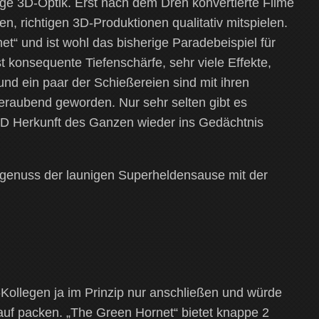
ige 3D-Optik. Erst nach dem Dreh konvertierte Filme
en, richtigen 3D-Produktionen qualitativ mitspielen.
t“ und ist wohl das bisherige Paradebeispiel für
 konsequente Tiefenschärfe, sehr viele Effekte,
und ein paar der Schießereien sind mit ihren
eraubend geworden. Nur sehr selten gibt es
2D Herkunft des Ganzen wieder ins Gedächtnis
ogenuss der launigen Superheldensause mit der
ollegen ja im Prinzip nur anschließen und würde
auf packen. „The Green Hornet“ bietet knappe 2