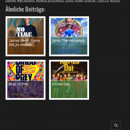
Ledger
,
Mel Gibson
,
Roland Emmerich
,
2000
,
Krieg
,
Drama
,
7von10
,
Action
Ähnliche Beiträge:
James Bond - Keine
Sonic The Hedgehog
Zeit zu sterben
Birds of Prey
Knives Out