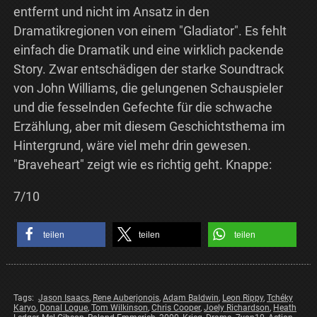
entfernt und nicht im Ansatz in den
Dramatikregionen von einem "Gladiator". Es fehlt
einfach die Dramatik und eine wirklich packende
Story. Zwar entschädigen der starke Soundtrack
von John Williams, die gelungenen Schauspieler
und die fesselnden Gefechte für die schwache
Erzählung, aber mit diesem Geschichtsthema im
Hintergrund, wäre viel mehr drin gewesen.
"Braveheart" zeigt wie es richtig geht. Knappe:
7/10
teilen
teilen
teilen
Tags:
Jason Isaacs
,
Rene Auberjonois
,
Adam Baldwin
,
Leon Rippy
,
Tchéky
Karyo
,
Donal Logue
,
Tom Wilkinson
,
Chris Cooper
,
Joely Richardson
,
Heath