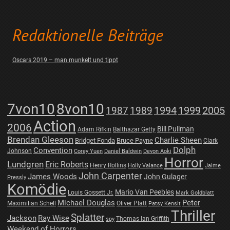
Redaktionelle Beiträge
Oscars 2019 – man munkelt und tippt
7von10
8von10
1987
1989
1994
1999
2005
Action
2006
Bill Pullman
Adam Rifkin
Balthazar Getty
Brendan Gleeson
Charlie Sheen
Bridget Fonda
Bruce Payne
Clark
Dolph
Convention
Johnson
Corey Yuen
Daniel Baldwin
Devon Aoki
Horror
Lundgren
Eric Roberts
Henry Rollins
Holly Valance
Jaime
John Carpenter
James Woods
John Gulager
Pressly
Komödie
Mario Van Peebles
Louis Gossett Jr.
Mark Goldblatt
Michael Douglas
Peter
Maximilian Schell
Oliver Platt
Patsy Kensit
Thriller
Splatter
Jackson
Ray Wise
Thomas Ian Griffith
spy
Weekend of Horrors