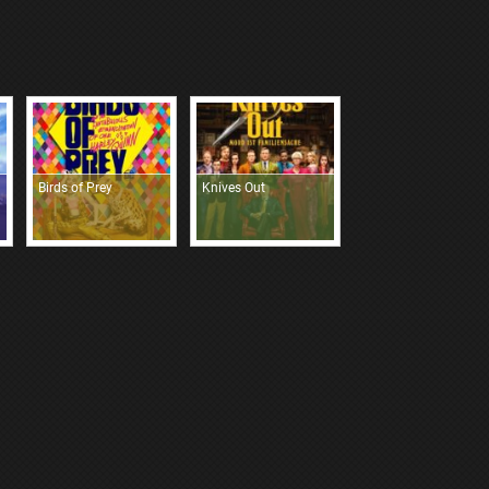
Birds of Prey
Knives Out