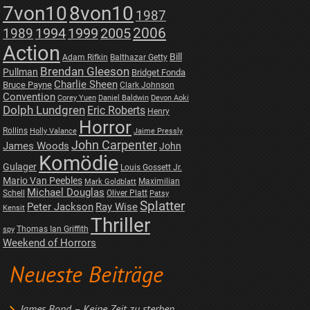
7von10
8von10
1987
2006
1989
1994
1999
2005
Action
Bill
Adam Rifkin
Balthazar Getty
Brendan Gleeson
Pullman
Bridget Fonda
Charlie Sheen
Bruce Payne
Clark Johnson
Convention
Corey Yuen
Daniel Baldwin
Devon Aoki
Dolph Lundgren
Eric Roberts
Henry
Horror
Rollins
Holly Valance
Jaime Pressly
John Carpenter
James Woods
John
Komödie
Gulager
Louis Gossett Jr.
Mario Van Peebles
Maximilian
Mark Goldblatt
Michael Douglas
Schell
Oliver Platt
Patsy
Splatter
Peter Jackson
Ray Wise
Kensit
Thriller
Thomas Ian Griffith
spy
Weekend of Horrors
Neueste Beiträge