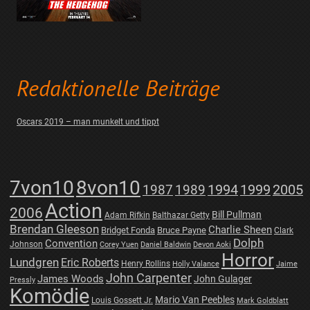
Redaktionelle Beiträge
Oscars 2019 – man munkelt und tippt
7von10
8von10
1987
1989
1994
1999
2005
Action
2006
Bill Pullman
Adam Rifkin
Balthazar Getty
Brendan Gleeson
Charlie Sheen
Bridget Fonda
Bruce Payne
Clark
Dolph
Convention
Johnson
Corey Yuen
Daniel Baldwin
Devon Aoki
Horror
Lundgren
Eric Roberts
Henry Rollins
Holly Valance
Jaime
John Carpenter
James Woods
John Gulager
Pressly
Komödie
Mario Van Peebles
Louis Gossett Jr.
Mark Goldblatt