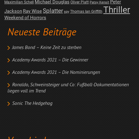
Michael Douglas
Peter
Maximilian Schell
Oliver Platt
Patsy Kensit
Thriller
Splatter
Jackson
Ray Wise
Thomas Ian Griffith
spy
Weekend of Horrors
Neueste Beiträge
James Bond – Keine Zeit zu sterben
Academy Awards 2021 – Die Gewinner
Academy Awards 2021 – Die Nominierungen
Ronaldo, Schweinsteiger und Co: Fußball-Dokumentationen
liegen voll im Trend
Sonic The Hedgehog