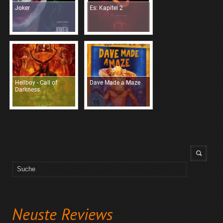
Joker
Es: Kapitel 2
Hellboy - Call of
Dave Made a Maze
Darkness
Neuste Reviews