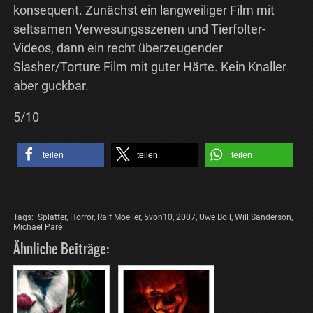
konsequent. Zunächst ein langweiliger Film mit
seltsamen Verwesungsszenen und Tierfolter-
Videos, dann ein recht überzeugender
Slasher/Torture Film mit guter Härte. Kein Knaller
aber guckbar.
5/10
teilen
teilen
teilen
Tags:
Splatter
,
Horror
,
Ralf Moeller
,
5von10
,
2007
,
Uwe Boll
,
Will Sanderson
,
Michael Paré
Ähnliche Beiträge: