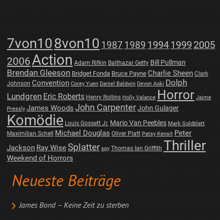
7von10
8von10
1987
1989
1994
1999
2005
Action
2006
Bill Pullman
Adam Rifkin
Balthazar Getty
Brendan Gleeson
Charlie Sheen
Bridget Fonda
Bruce Payne
Clark
Dolph
Convention
Johnson
Corey Yuen
Daniel Baldwin
Devon Aoki
Horror
Lundgren
Eric Roberts
Henry Rollins
Holly Valance
Jaime
John Carpenter
James Woods
John Gulager
Pressly
Komödie
Mario Van Peebles
Louis Gossett Jr.
Mark Goldblatt
Michael Douglas
Peter
Maximilian Schell
Oliver Platt
Patsy Kensit
Thriller
Splatter
Jackson
Ray Wise
Thomas Ian Griffith
spy
Weekend of Horrors
Neueste Beiträge
James Bond – Keine Zeit zu sterben